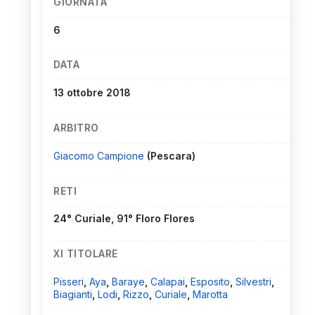
GIORNATA
6
DATA
13 ottobre 2018
ARBITRO
Giacomo Campione
(Pescara)
RETI
24° Curiale, 91° Floro Flores
XI TITOLARE
Pisseri
,
Aya
,
Baraye
,
Calapai
,
Esposito
,
Silvestri
,
Biagianti
,
Lodi
,
Rizzo
,
Curiale
,
Marotta