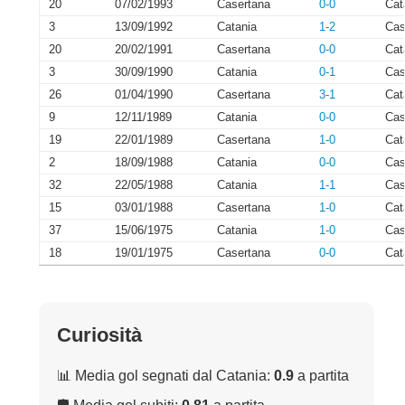
20
07/02/1993
Casertana
0-0
Cat
3
13/09/1992
Catania
1-2
Cas
20
20/02/1991
Casertana
0-0
Cat
3
30/09/1990
Catania
0-1
Cas
26
01/04/1990
Casertana
3-1
Cat
9
12/11/1989
Catania
0-0
Cas
19
22/01/1989
Casertana
1-0
Cat
2
18/09/1988
Catania
0-0
Cas
32
22/05/1988
Catania
1-1
Cas
15
03/01/1988
Casertana
1-0
Cat
37
15/06/1975
Catania
1-0
Cas
18
19/01/1975
Casertana
0-0
Cat
Curiosità
📊 Media gol segnati dal Catania:
0.9
a partita