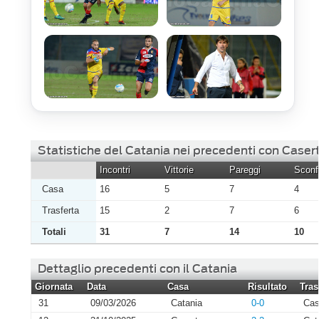
Statistiche del Catania nei precedenti con Caser
Incontri
Vittorie
Pareggi
Sconfi
Casa
16
5
7
4
Trasferta
15
2
7
6
Totali
31
7
14
10
Dettaglio precedenti con il Catania
Giornata
Data
Casa
Risultato
Tras
31
09/03/2026
Catania
0-0
Cas