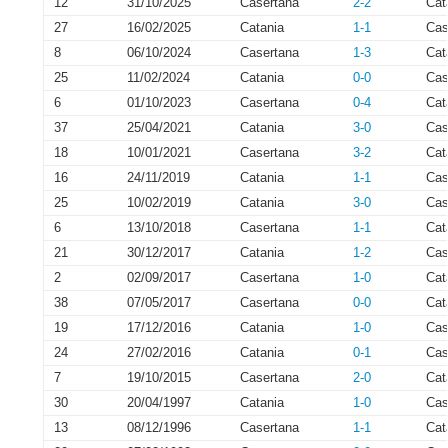
12
31/10/2025
Casertana
2-2
Cat
27
16/02/2025
Catania
1-1
Cas
8
06/10/2024
Casertana
1-3
Cat
25
11/02/2024
Catania
0-0
Cas
6
01/10/2023
Casertana
0-4
Cat
37
25/04/2021
Catania
3-0
Cas
18
10/01/2021
Casertana
3-2
Cat
16
24/11/2019
Catania
1-1
Cas
25
10/02/2019
Catania
3-0
Cas
6
13/10/2018
Casertana
1-1
Cat
21
30/12/2017
Catania
1-2
Cas
2
02/09/2017
Casertana
1-0
Cat
38
07/05/2017
Casertana
0-0
Cat
19
17/12/2016
Catania
1-0
Cas
24
27/02/2016
Catania
0-1
Cas
7
19/10/2015
Casertana
2-0
Cat
30
20/04/1997
Catania
1-0
Cas
13
08/12/1996
Casertana
1-1
Cat