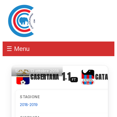
☰ Menu
Stadio
·
13 ottobre 2018
1
1
CASERTANA
CATANIA
–
FT
STAGIONE
2018-2019