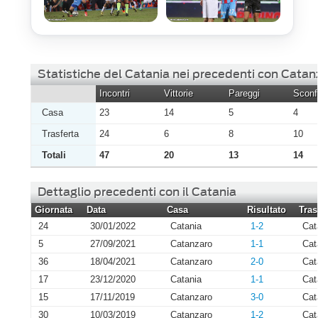
Statistiche del Catania nei precedenti con Catan
Incontri
Vittorie
Pareggi
Sconfi
Casa
23
14
5
4
Trasferta
24
6
8
10
Totali
47
20
13
14
Dettaglio precedenti con il Catania
Giornata
Data
Casa
Risultato
Tras
24
30/01/2022
Catania
1-2
Cat
5
27/09/2021
Catanzaro
1-1
Cat
36
18/04/2021
Catanzaro
2-0
Cat
17
23/12/2020
Catania
1-1
Cat
15
17/11/2019
Catanzaro
3-0
Cat
30
10/03/2019
Catanzaro
1-2
Cat