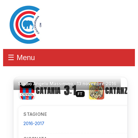
☰ Menu
Stadio
Angelo Massimino ·
13 novembre 2016
3
1
CATANIA
CATANZAR
–
FT
STAGIONE
2016-2017