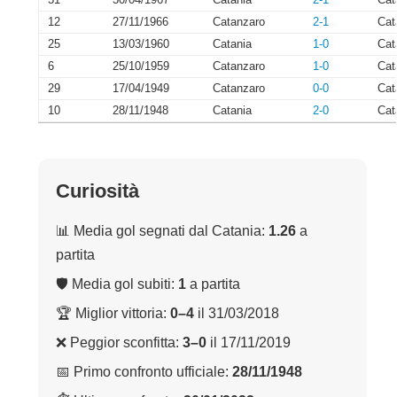
31
30/04/1967
Catania
2-1
Cat
12
27/11/1966
Catanzaro
2-1
Cat
25
13/03/1960
Catania
1-0
Cat
6
25/10/1959
Catanzaro
1-0
Cat
29
17/04/1949
Catanzaro
0-0
Cat
10
28/11/1948
Catania
2-0
Cat
Curiosità
📊 Media gol segnati dal Catania:
1.26
a
partita
🛡 Media gol subiti:
1
a partita
🏆 Miglior vittoria:
0–4
il 31/03/2018
❌ Peggior sconfitta:
3–0
il 17/11/2019
📅 Primo confronto ufficiale:
28/11/1948