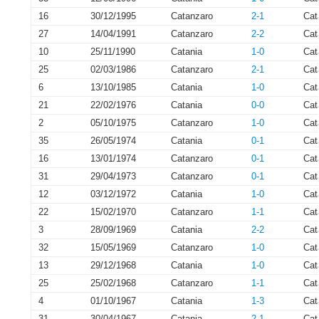
16
30/12/1995
Catanzaro
2-1
Cat
27
14/04/1991
Catanzaro
2-2
Cat
10
25/11/1990
Catania
1-0
Cat
25
02/03/1986
Catanzaro
2-1
Cat
6
13/10/1985
Catania
1-0
Cat
21
22/02/1976
Catania
0-0
Cat
2
05/10/1975
Catanzaro
1-0
Cat
35
26/05/1974
Catania
0-1
Cat
16
13/01/1974
Catanzaro
0-1
Cat
31
29/04/1973
Catanzaro
0-1
Cat
12
03/12/1972
Catania
1-0
Cat
22
15/02/1970
Catanzaro
1-1
Cat
3
28/09/1969
Catania
2-2
Cat
32
15/05/1969
Catanzaro
1-0
Cat
13
29/12/1968
Catania
1-0
Cat
25
25/02/1968
Catanzaro
1-1
Cat
4
01/10/1967
Catania
1-3
Cat