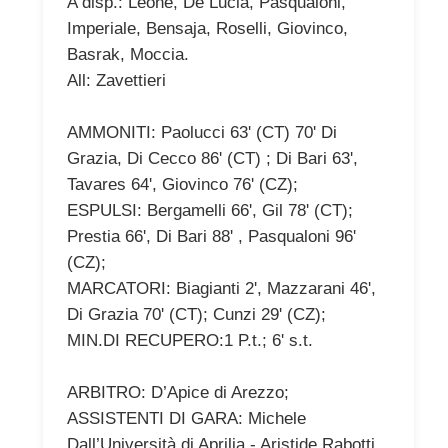
A disp.: Leone, De Lucia, Pasqualoni,
Imperiale, Bensaja, Roselli, Giovinco,
Basrak, Moccia.
All: Zavettieri
AMMONITI: Paolucci 63' (CT) 70' Di
Grazia, Di Cecco 86' (CT) ; Di Bari 63',
Tavares 64', Giovinco 76' (CZ);
ESPULSI: Bergamelli 66', Gil 78' (CT);
Prestia 66', Di Bari 88' , Pasqualoni 96'
(CZ);
MARCATORI: Biagianti 2', Mazzarani 46',
Di Grazia 70' (CT); Cunzi 29' (CZ);
MIN.DI RECUPERO:1 P.t.; 6' s.t.
ARBITRO: D’Apice di Arezzo;
ASSISTENTI DI GARA: Michele
Dall’Università di Aprilia - Aristide Rabotti