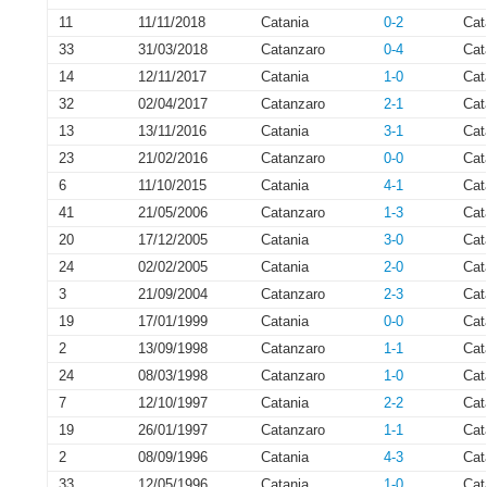
11
11/11/2018
Catania
0-2
Cat
33
31/03/2018
Catanzaro
0-4
Cat
14
12/11/2017
Catania
1-0
Cat
32
02/04/2017
Catanzaro
2-1
Cat
13
13/11/2016
Catania
3-1
Cat
23
21/02/2016
Catanzaro
0-0
Cat
6
11/10/2015
Catania
4-1
Cat
41
21/05/2006
Catanzaro
1-3
Cat
20
17/12/2005
Catania
3-0
Cat
24
02/02/2005
Catania
2-0
Cat
3
21/09/2004
Catanzaro
2-3
Cat
19
17/01/1999
Catania
0-0
Cat
2
13/09/1998
Catanzaro
1-1
Cat
24
08/03/1998
Catanzaro
1-0
Cat
7
12/10/1997
Catania
2-2
Cat
19
26/01/1997
Catanzaro
1-1
Cat
2
08/09/1996
Catania
4-3
Cat
33
12/05/1996
Catania
1-0
Cat