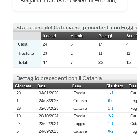
Bergamo, Francesco Oliviero di Ercolano;
Statistiche del Catania nei precedenti con Foggi
Incontri
Vittorie
Pareggi
Sconfi
Casa
24
6
14
4
Trasferta
23
1
11
11
Totali
47
7
25
15
Dettaglio precedenti con il Catania
Giornata
Data
Casa
Risultato
Tras
20
04/01/2026
Foggia
1-1
Cat
1
24/08/2025
Catania
6-0
Fog
29
02/03/2025
Catania
1-1
Fog
10
20/10/2024
Foggia
2-2
Cat
24
23/02/2024
Foggia
1-1
Cat
5
24/09/2023
Catania
0-2
Fog