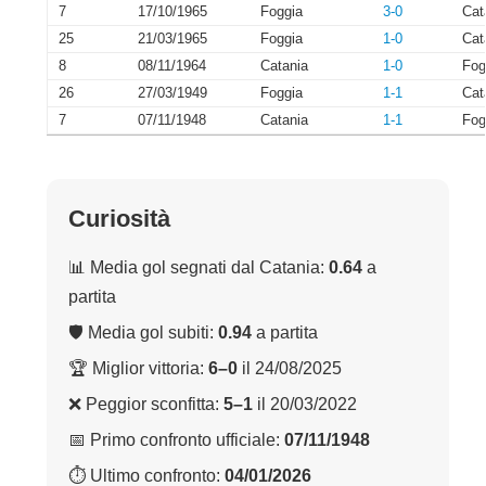
7
17/10/1965
Foggia
3-0
Cat
25
21/03/1965
Foggia
1-0
Cat
8
08/11/1964
Catania
1-0
Fog
26
27/03/1949
Foggia
1-1
Cat
7
07/11/1948
Catania
1-1
Fog
Curiosità
📊 Media gol segnati dal Catania:
0.64
a
partita
🛡 Media gol subiti:
0.94
a partita
🏆 Miglior vittoria:
6–0
il 24/08/2025
❌ Peggior sconfitta:
5–1
il 20/03/2022
📅 Primo confronto ufficiale:
07/11/1948
⏱ Ultimo confronto:
04/01/2026