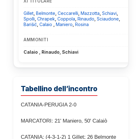
XI TITOLARE
Gillet
,
Belmonte
,
Ceccarelli
,
Mazzotta
,
Schiavi
,
Spolli
,
Chrapek
,
Coppola
,
Rinaudo
,
Sciaudone
,
Barišič
,
Calaio
,
Maniero
,
Rosina
AMMONITI
Calaio , Rinaudo, Schiavi
Tabellino dell’incontro
CATANIA-PERUGIA 2-0
MARCATORI: 21' Maniero, 50' Calaiò
CATANIA: (4-3-1-2) 1 Gillet; 26 Belmonte