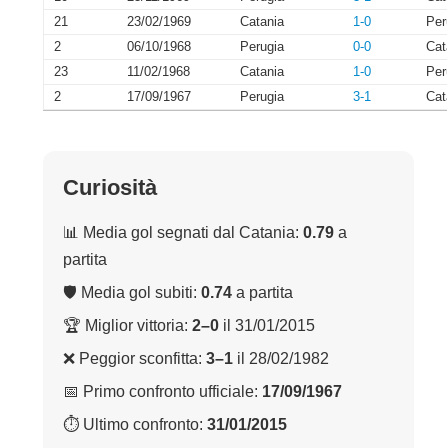
21
23/02/1969
Catania
1-0
Per
2
06/10/1968
Perugia
0-0
Cat
23
11/02/1968
Catania
1-0
Per
2
17/09/1967
Perugia
3-1
Cat
Curiosità
📊 Media gol segnati dal Catania:
0.79
a
partita
🛡 Media gol subiti:
0.74
a partita
🏆 Miglior vittoria:
2–0
il 31/01/2015
❌ Peggior sconfitta:
3–1
il 28/02/1982
📅 Primo confronto ufficiale:
17/09/1967
⏱ Ultimo confronto:
31/01/2015