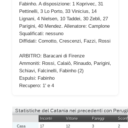
Fabinho. A disposizione: 1 Koprivec, 31
Pettinelli, 3 Lo Porto, 33 Vinicius, 14
Lignani, 4 Nielsen, 10 Taddei, 30 Zebli, 27
Parigini, 40 Mendez. Allenatore: Camplone
Squalificati: nessuno
Diffidati: Comotto, Crescenzi, Fazzi, Rossi
ARBITRO: Baracani di Firenze
Ammoniti: Rossi, Calaiò, Rinaudo, Parigini,
Schiavi, Falcinelli, Fabinho (2)
Espulsi: Fabinho
Recupero: 1' e 4
Statistiche del Catania nei precedenti con Perug
Incontri
Vittorie
Pareggi
Sconfi
Casa
17
12
3
2