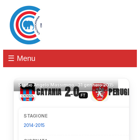
☰ Menu
Stadio
Angelo Massimino ·
31 gennaio 2015
2
0
CATANIA
PERUGIA
–
FT
STAGIONE
2014-2015