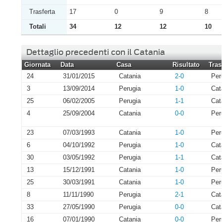
Trasferta
17
0
9
8
Totali
34
12
12
10
Dettaglio precedenti con il Catania
Giornata
Data
Casa
Risultato
Tras
24
31/01/2015
Catania
2-0
Per
3
13/09/2014
Perugia
1-0
Cat
25
06/02/2005
Perugia
1-1
Cat
4
25/09/2004
Catania
0-0
Per
23
07/03/1993
Catania
1-0
Per
6
04/10/1992
Perugia
1-0
Cat
30
03/05/1992
Perugia
1-1
Cat
13
15/12/1991
Catania
1-0
Per
25
30/03/1991
Catania
1-0
Per
8
11/11/1990
Perugia
2-1
Cat
33
27/05/1990
Perugia
0-0
Cat
16
07/01/1990
Catania
0-0
Per