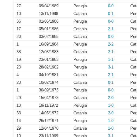
27
09/04/1989
Perugia
0-0
Cat
10
13/11/1988
Catania
0-1
Per
36
01/06/1986
Perugia
0-0
Cat
17
05/01/1986
Catania
2-1
Per
20
03/02/1985
Catania
0-0
Per
1
16/09/1984
Perugia
2-2
Cat
38
12/06/1983
Catania
2-1
Per
19
23/01/1983
Perugia
1-1
Cat
23
28/02/1982
Perugia
3-1
Cat
4
04/10/1981
Catania
2-1
Per
20
10/02/1974
Catania
0-1
Per
1
30/09/1973
Perugia
0-0
Cat
29
15/04/1973
Catania
2-0
Per
10
19/11/1972
Perugia
1-0
Cat
33
14/05/1972
Catania
2-0
Per
14
26/12/1971
Perugia
1-0
Cat
29
12/04/1970
Catania
1-0
Per
10
23/11/1969
Perugia
3-1
Cat