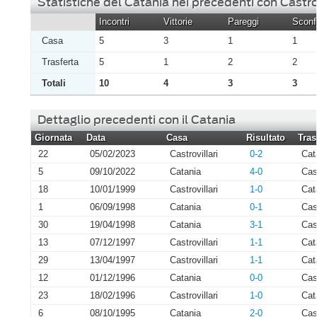
Statistiche del Catania nei precedenti con Castrov
Incontri
Vittorie
Pareggi
Sconfi
Casa
5
3
1
1
Trasferta
5
1
2
2
Totali
10
4
3
3
Dettaglio precedenti con il Catania
Giornata
Data
Casa
Risultato
Tras
22
05/02/2023
Castrovillari
0-2
Cat
5
09/10/2022
Catania
4-0
Cast
18
10/01/1999
Castrovillari
1-0
Cat
1
06/09/1998
Catania
0-1
Cast
30
19/04/1998
Catania
3-1
Cast
13
07/12/1997
Castrovillari
1-1
Cat
29
13/04/1997
Castrovillari
1-1
Cat
12
01/12/1996
Catania
0-0
Cast
23
18/02/1996
Castrovillari
1-0
Cat
6
08/10/1995
Catania
2-0
Cast