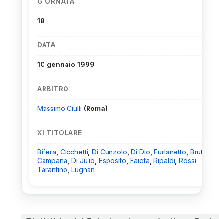
GIORNATA
18
DATA
10 gennaio 1999
ARBITRO
Massimo Ciulli
(Roma)
XI TITOLARE
Bifera
,
Cicchetti
,
Di Cunzolo
,
Di Dio
,
Furlanetto
,
Brutto
,
C
Campana
,
Di Julio
,
Esposito
,
Faieta
,
Ripaldi
,
Rossi
,
Tarantino
,
Lugnan