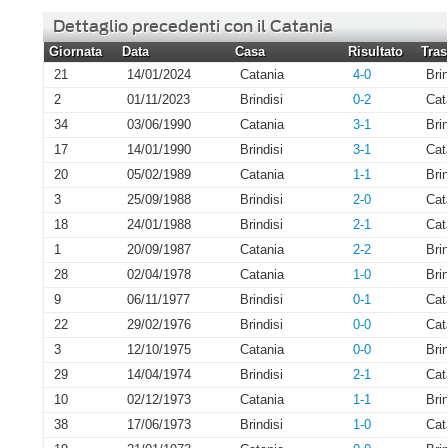
Dettaglio precedenti con il Catania
Giornata
Data
Casa
Risultato
Tras
21
14/01/2024
Catania
4-0
Brin
2
01/11/2023
Brindisi
0-2
Cat
34
03/06/1990
Catania
3-1
Brin
17
14/01/1990
Brindisi
3-1
Cat
20
05/02/1989
Catania
1-1
Brin
3
25/09/1988
Brindisi
2-0
Cat
18
24/01/1988
Brindisi
2-1
Cat
1
20/09/1987
Catania
2-2
Brin
28
02/04/1978
Catania
1-0
Brin
9
06/11/1977
Brindisi
0-1
Cat
22
29/02/1976
Brindisi
0-0
Cat
3
12/10/1975
Catania
0-0
Brin
29
14/04/1974
Brindisi
2-1
Cat
10
02/12/1973
Catania
1-1
Brin
38
17/06/1973
Brindisi
1-0
Cat