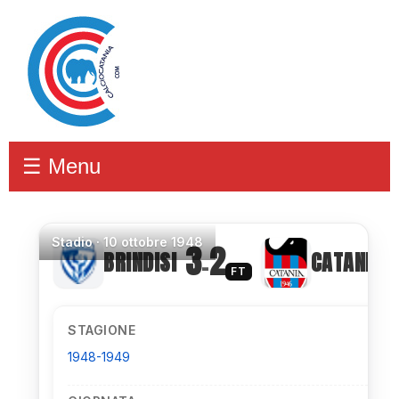
☰ Menu
Stadio
·
10 ottobre 1948
3
2
BRINDISI
CATANIA
–
FT
STAGIONE
1948-1949