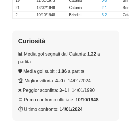
19
21/01/1973
Catania
0-0
Brin
21
13/02/1949
Catania
2-1
Brin
2
10/10/1948
Brindisi
3-2
Cat
Curiosità
📊 Media gol segnati dal Catania:
1.22
a
partita
🛡 Media gol subiti:
1.06
a partita
🏆 Miglior vittoria:
4–0
il 14/01/2024
❌ Peggior sconfitta:
3–1
il 14/01/1990
📅 Primo confronto ufficiale:
10/10/1948
⏱ Ultimo confronto:
14/01/2024