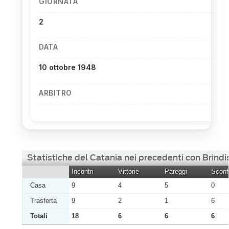
GIORNATA
2
DATA
10 ottobre 1948
ARBITRO
Statistiche del Catania nei precedenti con Brindi
Incontri
Vittorie
Pareggi
Sconfi
Casa
9
4
5
0
Trasferta
9
2
1
6
Totali
18
6
6
6