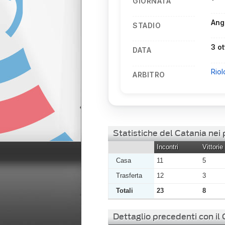
GIORNATA
Ang
STADIO
3 o
DATA
Rio
ARBITRO
Statistiche del Catania nei
Incontri
Vittorie
Casa
11
5
Trasferta
12
3
Totali
23
8
Dettaglio precedenti con il