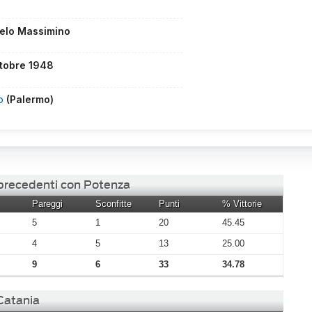
elo Massimino
ttobre 1948
lo
(Palermo)
 precedenti con Potenza
Pareggi
Sconfitte
Punti
% Vittorie
5
1
20
45.45
4
5
13
25.00
9
6
33
34.78
 Catania