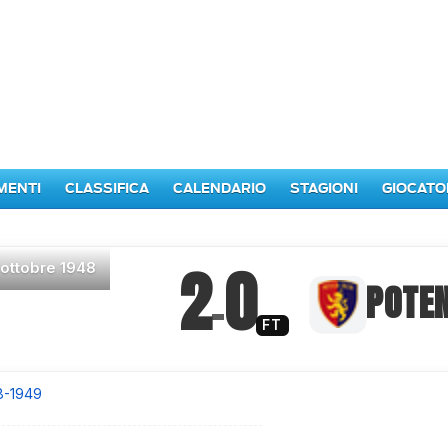
MENTI
CLASSIFICA
CALENDARIO
STAGIONI
GIOCATO
2
0
 ottobre 1948
–
POTE
FT
8-1949