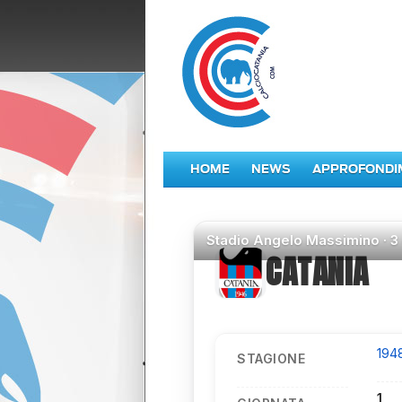
HOME
NEWS
APPROFONDI
Stadio
Angelo Massimino ·
3
CATANIA
194
STAGIONE
1