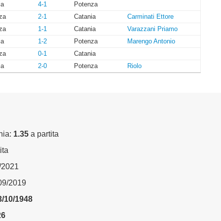
ia
4-1
Potenza
za
2-1
Catania
Carminati Ettore
za
1-1
Catania
Varazzani Priamo
ia
1-2
Potenza
Marengo Antonio
za
0-1
Catania
ia
2-0
Potenza
Riolo
nia:
1.35
a partita
ita
4/2021
/09/2019
3/10/1948
26