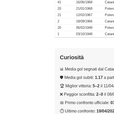
41
16/06/1968
Catan
20
21/01/1968
Poten
21
12/02/1967
Poten
2
18/09/1966
Catan
20
06/02/1949
Poten
1
03/10/1948
Catan
Curiosità
📊 Media gol segnati dal Cata
🛡 Media gol subiti:
1.17
a part
🏆 Miglior vittoria:
5–2
il 11/0
❌ Peggior sconfitta:
2–0
il 08
📅 Primo confronto ufficiale:
0
⏱ Ultimo confronto:
19/04/20