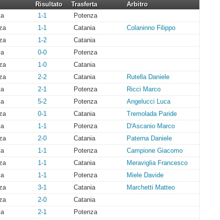
Risultato
Trasferta
Arbitro
ia
1-1
Potenza
za
1-1
Catania
Colaninno Filippo
za
1-2
Catania
ia
0-0
Potenza
za
1-0
Catania
za
2-2
Catania
Rutella Daniele
ia
2-1
Potenza
Ricci Marco
ia
5-2
Potenza
Angelucci Luca
za
0-1
Catania
Tremolada Paride
ia
1-1
Potenza
D'Ascanio Marco
za
2-0
Catania
Paterna Daniele
ia
1-1
Potenza
Campione Giacomo
za
1-1
Catania
Meraviglia Francesco
ia
1-1
Potenza
Miele Davide
za
3-1
Catania
Marchetti Matteo
za
2-0
Catania
ia
2-1
Potenza