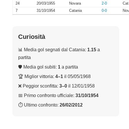
24
20/03/1955
Novara
2-0
Cat
7
31/10/1954
Catania
0-0
Nov
Curiosità
📊 Media gol segnati dal Catania:
1.15
a
partita
🛡 Media gol subiti:
1
a partita
🏆 Miglior vittoria:
4–1
il 05/05/1968
❌ Peggior sconfitta:
3–0
il 12/01/1958
📅 Primo confronto ufficiale:
31/10/1954
⏱ Ultimo confronto:
26/02/2012