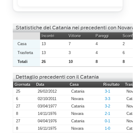
Statistiche del Catania nei precedenti con Novar
Incontri
Vittorie
Pareggi
Sconfi
Casa
13
7
4
2
Trasferta
13
3
4
6
Totali
26
10
8
8
Dettaglio precedenti con il Catania
Giornata
Data
Casa
Risultato
Tras
25
26/02/2012
Catania
3-1
Nov
6
02/10/2011
Novara
3-3
Cat
27
03/04/1977
Catania
3-2
Nov
8
14/11/1976
Novara
2-1
Cat
27
04/04/1976
Catania
0-1
Nov
8
16/11/1975
Novara
1-0
Cat