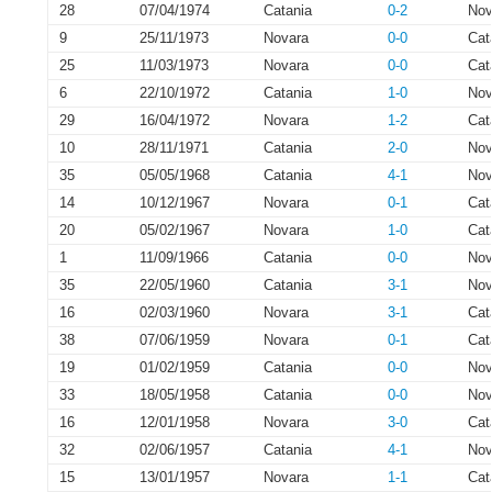
28
07/04/1974
Catania
0-2
Nov
9
25/11/1973
Novara
0-0
Cat
25
11/03/1973
Novara
0-0
Cat
6
22/10/1972
Catania
1-0
Nov
29
16/04/1972
Novara
1-2
Cat
10
28/11/1971
Catania
2-0
Nov
35
05/05/1968
Catania
4-1
Nov
14
10/12/1967
Novara
0-1
Cat
20
05/02/1967
Novara
1-0
Cat
1
11/09/1966
Catania
0-0
Nov
35
22/05/1960
Catania
3-1
Nov
16
02/03/1960
Novara
3-1
Cat
38
07/06/1959
Novara
0-1
Cat
19
01/02/1959
Catania
0-0
Nov
33
18/05/1958
Catania
0-0
Nov
16
12/01/1958
Novara
3-0
Cat
32
02/06/1957
Catania
4-1
Nov
15
13/01/1957
Novara
1-1
Cat