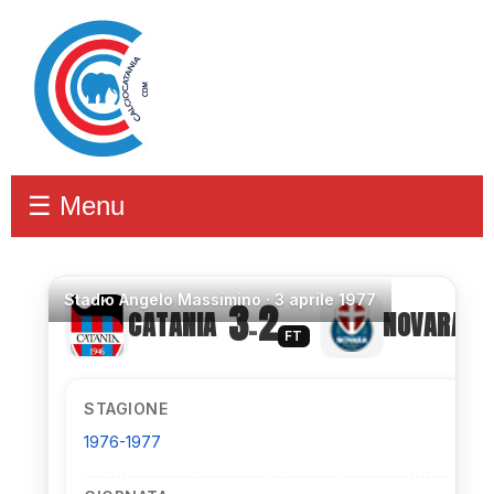
☰ Menu
Stadio
Angelo Massimino ·
3 aprile 1977
3
2
CATANIA
NOVARA
–
FT
STAGIONE
1976-1977