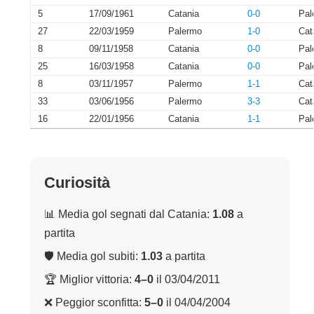
5
17/09/1961
Catania
0-0
Pal
27
22/03/1959
Palermo
1-0
Cat
8
09/11/1958
Catania
0-0
Pal
25
16/03/1958
Catania
0-0
Pal
8
03/11/1957
Palermo
1-1
Cat
33
03/06/1956
Palermo
3-3
Cat
16
22/01/1956
Catania
1-1
Pal
Curiosità
📊 Media gol segnati dal Catania:
1.08
a
partita
🛡 Media gol subiti:
1.03
a partita
🏆 Miglior vittoria:
4–0
il 03/04/2011
❌ Peggior sconfitta:
5–0
il 04/04/2004