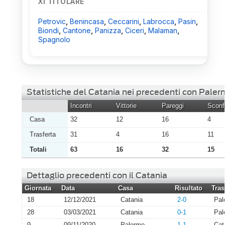
XI TITOLARE
Petrovic
,
Benincasa
,
Ceccarini
,
Labrocca
,
Pasin
,
Biondi
,
Cantone
,
Panizza
,
Ciceri
,
Malaman
,
Spagnolo
Statistiche del Catania nei precedenti con Pale
Incontri
Vittorie
Pareggi
Sconfi
Casa
32
12
16
4
Trasferta
31
4
16
11
Totali
63
16
32
15
Dettaglio precedenti con il Catania
Giornata
Data
Casa
Risultato
Tras
18
12/12/2021
Catania
2-0
Pal
28
03/03/2021
Catania
0-1
Pal
9
09/11/2020
Palermo
1-1
Cat