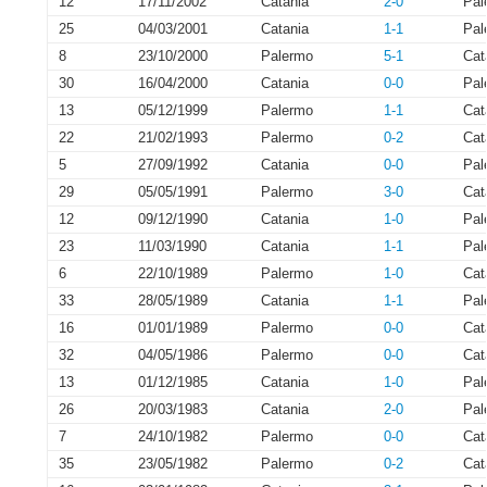
12
17/11/2002
Catania
2-0
Pal
25
04/03/2001
Catania
1-1
Pal
8
23/10/2000
Palermo
5-1
Cat
30
16/04/2000
Catania
0-0
Pal
13
05/12/1999
Palermo
1-1
Cat
22
21/02/1993
Palermo
0-2
Cat
5
27/09/1992
Catania
0-0
Pal
29
05/05/1991
Palermo
3-0
Cat
12
09/12/1990
Catania
1-0
Pal
23
11/03/1990
Catania
1-1
Pal
6
22/10/1989
Palermo
1-0
Cat
33
28/05/1989
Catania
1-1
Pal
16
01/01/1989
Palermo
0-0
Cat
32
04/05/1986
Palermo
0-0
Cat
13
01/12/1985
Catania
1-0
Pal
26
20/03/1983
Catania
2-0
Pal
7
24/10/1982
Palermo
0-0
Cat
35
23/05/1982
Palermo
0-2
Cat