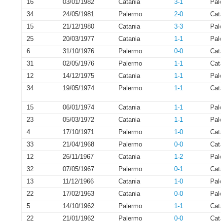
16
03/01/1982
Catania
3-1
Pal
34
24/05/1981
Palermo
2-0
Cat
15
21/12/1980
Catania
3-3
Pal
25
20/03/1977
Catania
1-1
Pal
6
31/10/1976
Palermo
0-0
Cat
31
02/05/1976
Palermo
1-1
Cat
12
14/12/1975
Catania
1-1
Pal
34
19/05/1974
Palermo
1-1
Cat
15
06/01/1974
Catania
1-1
Pal
23
05/03/1972
Catania
1-1
Pal
4
17/10/1971
Palermo
1-0
Cat
33
21/04/1968
Palermo
0-0
Cat
12
26/11/1967
Catania
1-2
Pal
32
07/05/1967
Palermo
0-1
Cat
13
11/12/1966
Catania
1-0
Pal
22
17/02/1963
Catania
0-0
Pal
5
14/10/1962
Palermo
1-1
Cat
22
21/01/1962
Palermo
0-0
Cat