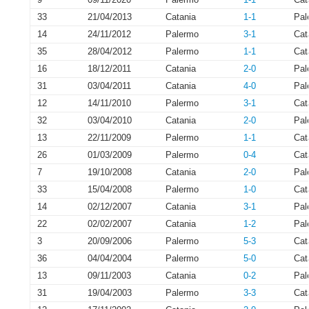
33
21/04/2013
Catania
1-1
Pal
14
24/11/2012
Palermo
3-1
Cat
35
28/04/2012
Palermo
1-1
Cat
16
18/12/2011
Catania
2-0
Pal
31
03/04/2011
Catania
4-0
Pal
12
14/11/2010
Palermo
3-1
Cat
32
03/04/2010
Catania
2-0
Pal
13
22/11/2009
Palermo
1-1
Cat
26
01/03/2009
Palermo
0-4
Cat
7
19/10/2008
Catania
2-0
Pal
33
15/04/2008
Palermo
1-0
Cat
14
02/12/2007
Catania
3-1
Pal
22
02/02/2007
Catania
1-2
Pal
3
20/09/2006
Palermo
5-3
Cat
36
04/04/2004
Palermo
5-0
Cat
13
09/11/2003
Catania
0-2
Pal
31
19/04/2003
Palermo
3-3
Cat