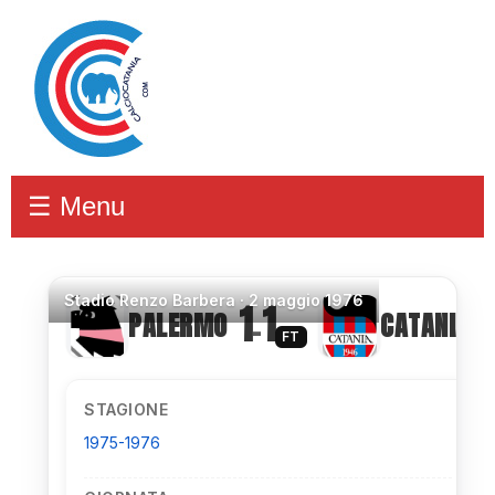
☰ Menu
Stadio
Renzo Barbera ·
2 maggio 1976
1
1
PALERMO
CATANIA
–
FT
STAGIONE
1975-1976