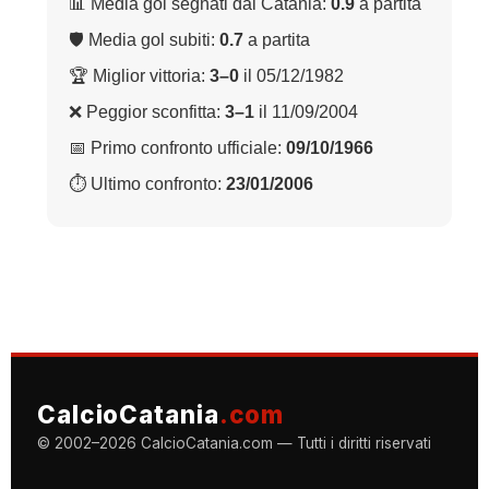
📊 Media gol segnati dal Catania:
0.9
a partita
🛡 Media gol subiti:
0.7
a partita
🏆 Miglior vittoria:
3–0
il 05/12/1982
❌ Peggior sconfitta:
3–1
il 11/09/2004
📅 Primo confronto ufficiale:
09/10/1966
⏱ Ultimo confronto:
23/01/2006
CalcioCatania
.com
© 2002–2026 CalcioCatania.com — Tutti i diritti riservati