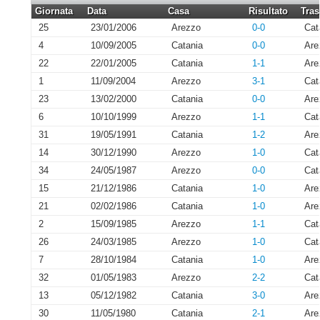
Giornata
Data
Casa
Risultato
Tras
25
23/01/2006
Arezzo
0-0
Cat
4
10/09/2005
Catania
0-0
Are
22
22/01/2005
Catania
1-1
Are
1
11/09/2004
Arezzo
3-1
Cat
23
13/02/2000
Catania
0-0
Are
6
10/10/1999
Arezzo
1-1
Cat
31
19/05/1991
Catania
1-2
Are
14
30/12/1990
Arezzo
1-0
Cat
34
24/05/1987
Arezzo
0-0
Cat
15
21/12/1986
Catania
1-0
Are
21
02/02/1986
Catania
1-0
Are
2
15/09/1985
Arezzo
1-1
Cat
26
24/03/1985
Arezzo
1-0
Cat
7
28/10/1984
Catania
1-0
Are
32
01/05/1983
Arezzo
2-2
Cat
13
05/12/1982
Catania
3-0
Are
30
11/05/1980
Catania
2-1
Are