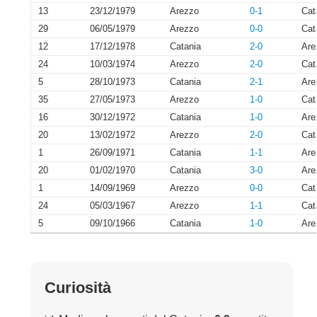
13
23/12/1979
Arezzo
0-1
Cat
29
06/05/1979
Arezzo
0-0
Cat
12
17/12/1978
Catania
2-0
Are
24
10/03/1974
Arezzo
2-0
Cat
5
28/10/1973
Catania
2-1
Are
35
27/05/1973
Arezzo
1-0
Cat
16
30/12/1972
Catania
1-0
Are
20
13/02/1972
Arezzo
2-0
Cat
1
26/09/1971
Catania
1-1
Are
20
01/02/1970
Catania
3-0
Are
1
14/09/1969
Arezzo
0-0
Cat
24
05/03/1967
Arezzo
1-1
Cat
5
09/10/1966
Catania
1-0
Are
Curiosità