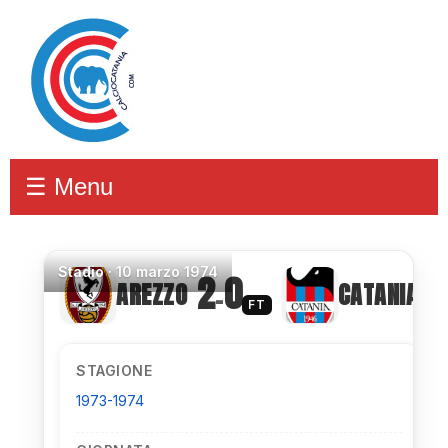
☰ Menu
Stadio
·
10 marzo 1974
2
0
AREZZO
CATANIA
–
FT
STAGIONE
1973-1974