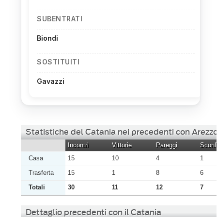
SUBENTRATI
Biondi
SOSTITUITI
Gavazzi
Statistiche del Catania nei precedenti con Arezz
Incontri
Vittorie
Pareggi
Sconfi
Casa
15
10
4
1
Trasferta
15
1
8
6
Totali
30
11
12
7
Dettaglio precedenti con il Catania