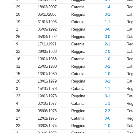
29
18/03/2007
Catania
1-4
Reg
10
05/11/2006
Reggina
0-1
Cat
19
31/01/1993
Catania
1-1
Reg
2
06/09/1992
Reggina
0-0
Cat
26
05/04/1992
Reggina
0-0
Cat
9
17/11/1991
Catania
2-1
Reg
33
29/05/1988
Reggina
2-0
Cat
16
10/01/1988
Catania
1-0
Reg
32
25/05/1980
Reggina
0-1
Cat
15
13/01/1980
Catania
1-0
Reg
20
18/02/1979
Reggina
0-1
Cat
3
15/10/1978
Catania
1-1
Reg
23
19/02/1978
Reggina
0-1
Cat
4
02/10/1977
Catania
1-1
Reg
36
08/06/1975
Reggina
2-3
Cat
17
12/01/1975
Catania
0-0
Reg
23
03/03/1974
Reggina
1-0
Cat