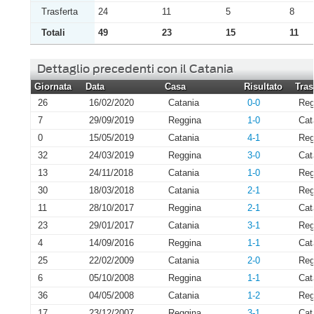
Trasferta
24
11
5
8
Totali
49
23
15
11
Dettaglio precedenti con il Catania
Giornata
Data
Casa
Risultato
Tras
26
16/02/2020
Catania
0-0
Reg
7
29/09/2019
Reggina
1-0
Cat
0
15/05/2019
Catania
4-1
Reg
32
24/03/2019
Reggina
3-0
Cat
13
24/11/2018
Catania
1-0
Reg
30
18/03/2018
Catania
2-1
Reg
11
28/10/2017
Reggina
2-1
Cat
23
29/01/2017
Catania
3-1
Reg
4
14/09/2016
Reggina
1-1
Cat
25
22/02/2009
Catania
2-0
Reg
6
05/10/2008
Reggina
1-1
Cat
36
04/05/2008
Catania
1-2
Reg
17
23/12/2007
Reggina
3-1
Cat