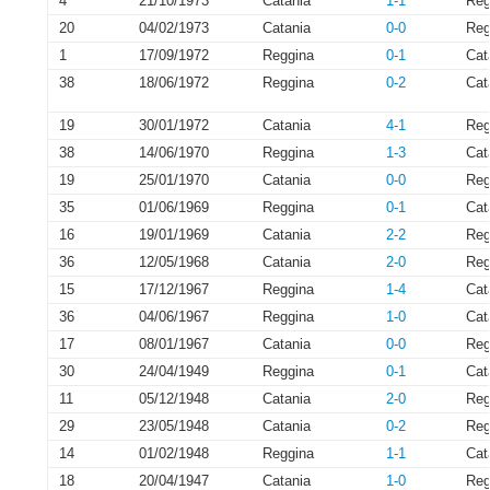
4
21/10/1973
Catania
1-1
Reg
20
04/02/1973
Catania
0-0
Reg
1
17/09/1972
Reggina
0-1
Cat
38
18/06/1972
Reggina
0-2
Cat
19
30/01/1972
Catania
4-1
Reg
38
14/06/1970
Reggina
1-3
Cat
19
25/01/1970
Catania
0-0
Reg
35
01/06/1969
Reggina
0-1
Cat
16
19/01/1969
Catania
2-2
Reg
36
12/05/1968
Catania
2-0
Reg
15
17/12/1967
Reggina
1-4
Cat
36
04/06/1967
Reggina
1-0
Cat
17
08/01/1967
Catania
0-0
Reg
30
24/04/1949
Reggina
0-1
Cat
11
05/12/1948
Catania
2-0
Reg
29
23/05/1948
Catania
0-2
Reg
14
01/02/1948
Reggina
1-1
Cat
18
20/04/1947
Catania
1-0
Reg