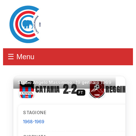
☰ Menu
Stadio
Angelo Massimino ·
19 gennaio 1969
2
2
CATANIA
REGGINA
–
FT
STAGIONE
1968-1969