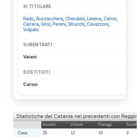
XI TITOLARE
Rado
,
Buzzacchera
,
Cherubini
,
Limena
,
Carosi
,
Carrera
,
Girol
,
Pereni
,
Strucchi
,
Cavazzoni
,
Volpato
SUBENTRATI
Vaiani
SOSTITUITI
Carosi
Statistiche del Catania nei precedenti con Reggi
Incontri
Vittorie
Pareggi
Sconfi
Casa
25
12
10
3