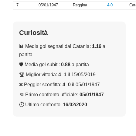
7
05/01/1947
Reggina
4-0
Cat
Curiosità
📊 Media gol segnati dal Catania:
1.16
a
partita
🛡 Media gol subiti:
0.88
a partita
🏆 Miglior vittoria:
4–1
il 15/05/2019
❌ Peggior sconfitta:
4–0
il 05/01/1947
📅 Primo confronto ufficiale:
05/01/1947
⏱ Ultimo confronto:
16/02/2020