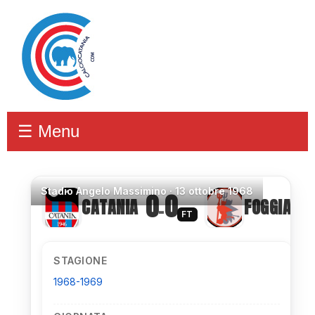
☰ Menu
Stadio
Angelo Massimino ·
13 ottobre 1968
0
0
CATANIA
FOGGIA
–
FT
STAGIONE
1968-1969