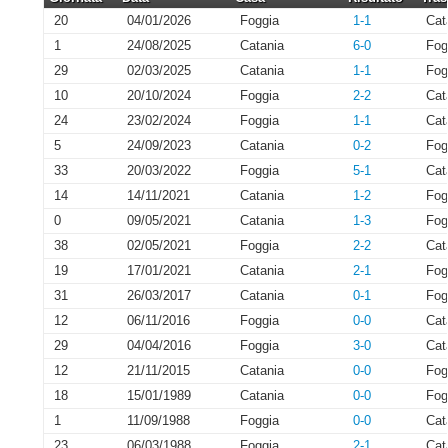
20
04/01/2026
Foggia
1-1
Cat
1
24/08/2025
Catania
6-0
Fog
29
02/03/2025
Catania
1-1
Fog
10
20/10/2024
Foggia
2-2
Cat
24
23/02/2024
Foggia
1-1
Cat
5
24/09/2023
Catania
0-2
Fog
33
20/03/2022
Foggia
5-1
Cat
14
14/11/2021
Catania
1-2
Fog
0
09/05/2021
Catania
1-3
Fog
38
02/05/2021
Foggia
2-2
Cat
19
17/01/2021
Catania
2-1
Fog
31
26/03/2017
Catania
0-1
Fog
12
06/11/2016
Foggia
0-0
Cat
29
04/04/2016
Foggia
3-0
Cat
12
21/11/2015
Catania
0-0
Fog
18
15/01/1989
Catania
0-0
Fog
1
11/09/1988
Foggia
0-0
Cat
23
06/03/1988
Foggia
2-1
Cat