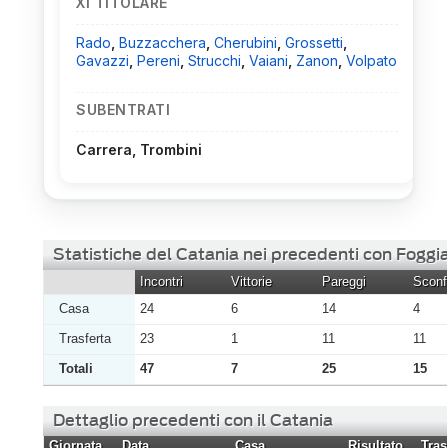
XI TITOLARE
Rado
,
Buzzacchera
,
Cherubini
,
Grossetti
,
Gavazzi
,
Pereni
,
Strucchi
,
Vaiani
,
Zanon
,
Volpato
SUBENTRATI
Carrera, Trombini
Statistiche del Catania nei precedenti con Foggi
Incontri
Vittorie
Pareggi
Sconfi
Casa
24
6
14
4
Trasferta
23
1
11
11
Totali
47
7
25
15
Dettaglio precedenti con il Catania
Giornata
Data
Casa
Risultato
Tras