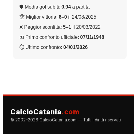
🛡 Media gol subiti:
0.94
a partita
🏆 Miglior vittoria:
6–0
il 24/08/2025
❌ Peggior sconfitta:
5–1
il 20/03/2022
📅 Primo confronto ufficiale:
07/11/1948
⏱ Ultimo confronto:
04/01/2026
CalcioCatania
.com
© 2002–2026 CalcioCatania.com — Tutti i diritti riservati