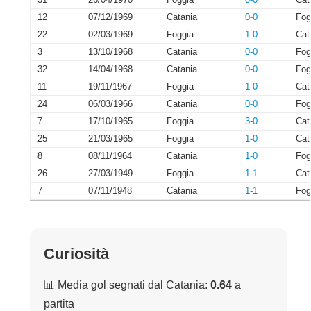
31
26/04/1970
Foggia
0-0
Cat
12
07/12/1969
Catania
0-0
Fog
22
02/03/1969
Foggia
1-0
Cat
3
13/10/1968
Catania
0-0
Fog
32
14/04/1968
Catania
0-0
Fog
11
19/11/1967
Foggia
1-0
Cat
24
06/03/1966
Catania
0-0
Fog
7
17/10/1965
Foggia
3-0
Cat
25
21/03/1965
Foggia
1-0
Cat
8
08/11/1964
Catania
1-0
Fog
26
27/03/1949
Foggia
1-1
Cat
7
07/11/1948
Catania
1-1
Fog
Curiosità
📊 Media gol segnati dal Catania:
0.64
a
partita