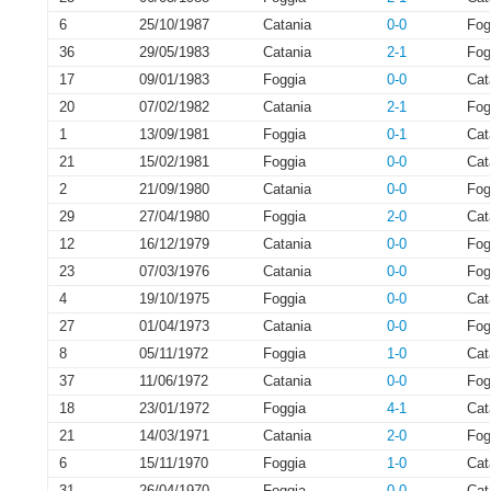
6
25/10/1987
Catania
0-0
Fog
36
29/05/1983
Catania
2-1
Fog
17
09/01/1983
Foggia
0-0
Cat
20
07/02/1982
Catania
2-1
Fog
1
13/09/1981
Foggia
0-1
Cat
21
15/02/1981
Foggia
0-0
Cat
2
21/09/1980
Catania
0-0
Fog
29
27/04/1980
Foggia
2-0
Cat
12
16/12/1979
Catania
0-0
Fog
23
07/03/1976
Catania
0-0
Fog
4
19/10/1975
Foggia
0-0
Cat
27
01/04/1973
Catania
0-0
Fog
8
05/11/1972
Foggia
1-0
Cat
37
11/06/1972
Catania
0-0
Fog
18
23/01/1972
Foggia
4-1
Cat
21
14/03/1971
Catania
2-0
Fog
6
15/11/1970
Foggia
1-0
Cat