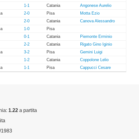
1-1
Catania
Angonese Aurelio
ia
2-0
Pisa
Motta Ezio
2-0
Catania
Canova Alessandro
ia
1-0
Pisa
0-1
Catania
Piemonte Erminio
2-2
Catania
Rigato Gino Iginio
ia
3-2
Pisa
Gemini Luigi
1-2
Catania
Coppolone Lelio
ia
1-1
Pisa
Cappucci Cesare
nia:
1.22
a partita
ita
0/1983