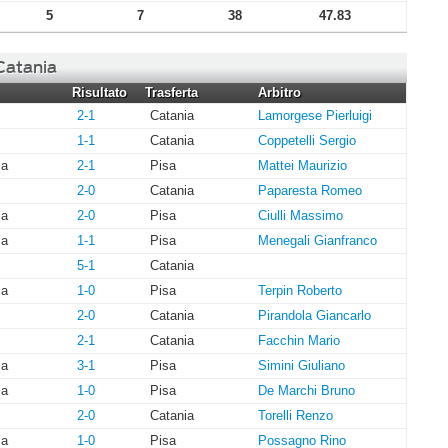
5
7
38
47.83
 Catania
Risultato
Trasferta
Arbitro
2-1
Catania
Lamorgese Pierluigi
1-1
Catania
Coppetelli Sergio
ia
2-1
Pisa
Mattei Maurizio
2-0
Catania
Paparesta Romeo
ia
2-0
Pisa
Ciulli Massimo
ia
1-1
Pisa
Menegali Gianfranco
5-1
Catania
ia
1-0
Pisa
Terpin Roberto
2-0
Catania
Pirandola Giancarlo
2-1
Catania
Facchin Mario
ia
3-1
Pisa
Simini Giuliano
ia
1-0
Pisa
De Marchi Bruno
2-0
Catania
Torelli Renzo
ia
1-0
Pisa
Possagno Rino