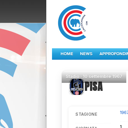
HOME
NEWS
APPROFONDI
Stadio
·
10 settembre 1967
PISA
196
STAGIONE
1