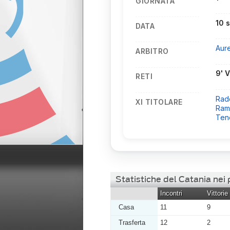
GIORNATA
10 
DATA
Aur
ARBITRO
9' V
RETI
Rad
XI TITOLARE
Ramb
Ten
Statistiche del Catania nei
Incontri
Vittorie
Casa
11
9
Trasferta
12
2