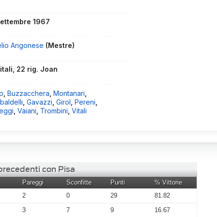
settembre 1967
elio Angonese
(Mestre)
itali, 22 rig. Joan
o
,
Buzzacchera
,
Montanari
,
aldelli
,
Gavazzi
,
Girol
,
Pereni
,
eggi
,
Vaiani
,
Trombini
,
Vitali
 precedenti con Pisa
Pareggi
Sconfitte
Punti
% Vittorie
2
0
29
81.82
3
7
9
16.67