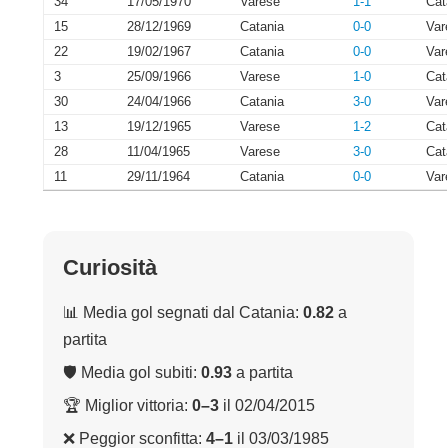
34
17/05/1970
Varese
1-1
Cat
15
28/12/1969
Catania
0-0
Var
22
19/02/1967
Catania
0-0
Var
3
25/09/1966
Varese
1-0
Cat
30
24/04/1966
Catania
3-0
Var
13
19/12/1965
Varese
1-2
Cat
28
11/04/1965
Varese
3-0
Cat
11
29/11/1964
Catania
0-0
Var
Curiosità
📊 Media gol segnati dal Catania:
0.82
a
partita
🛡 Media gol subiti:
0.93
a partita
🏆 Miglior vittoria:
0–3
il 02/04/2015
❌ Peggior sconfitta:
4–1
il 03/03/1985