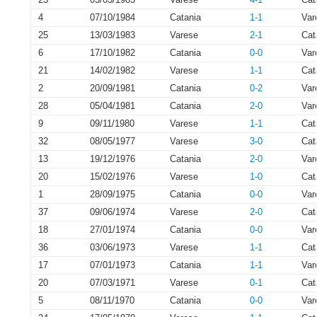
4
07/10/1984
Catania
1-1
Var
25
13/03/1983
Varese
2-1
Cat
6
17/10/1982
Catania
0-0
Var
21
14/02/1982
Varese
1-1
Cat
2
20/09/1981
Catania
0-2
Var
28
05/04/1981
Catania
2-0
Var
9
09/11/1980
Varese
1-1
Cat
32
08/05/1977
Varese
3-0
Cat
13
19/12/1976
Catania
2-0
Var
20
15/02/1976
Varese
1-0
Cat
1
28/09/1975
Catania
0-0
Var
37
09/06/1974
Varese
2-0
Cat
18
27/01/1974
Catania
0-0
Var
36
03/06/1973
Varese
1-1
Cat
17
07/01/1973
Catania
1-1
Var
20
07/03/1971
Varese
0-1
Cat
5
08/11/1970
Catania
0-0
Var