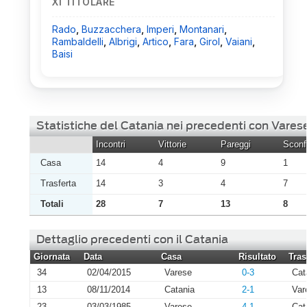
XI TITOLARE
Rado
,
Buzzacchera
,
Imperi
,
Montanari
,
Rambaldelli
,
Albrigi
,
Artico
,
Fara
,
Girol
,
Vaiani
,
Baisi
Statistiche del Catania nei precedenti con Vares
Incontri
Vittorie
Pareggi
Sconfi
Casa
14
4
9
1
Trasferta
14
3
4
7
Totali
28
7
13
8
Dettaglio precedenti con il Catania
Giornata
Data
Casa
Risultato
Tras
34
02/04/2015
Varese
0-3
Cat
13
08/11/2014
Catania
2-1
Var
23
03/03/1985
Varese
4-1
Cat