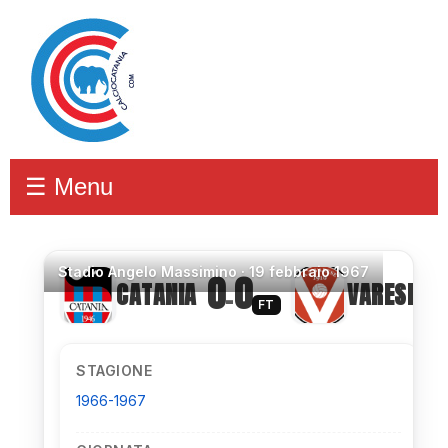
☰ Menu
Stadio
Angelo Massimino ·
19 febbraio 1967
0
0
CATANIA
VARESE
–
FT
STAGIONE
1966-1967