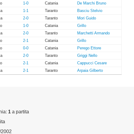
to
1-0
Catania
De Marchi Bruno
ia
1-1
Taranto
Basciu Stelvio
ia
2-0
Taranto
Mori Guido
to
1-0
Catania
Grillo
ia
2-0
Taranto
Marchetti Armando
to
2-1
Catania
Grillo
to
0-0
Catania
Perego Ettore
ia
2-0
Taranto
Griggi Nello
to
2-1
Catania
Cappucci Cesare
ia
2-1
Taranto
Arpaia Gilberto
nia:
1
a partita
ita
3/2002