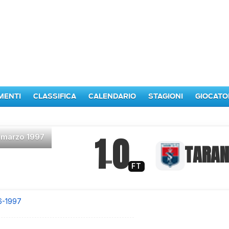
MENTI
CLASSIFICA
CALENDARIO
STAGIONI
GIOCATO
1
0
 marzo 1997
–
TARA
FT
6-1997