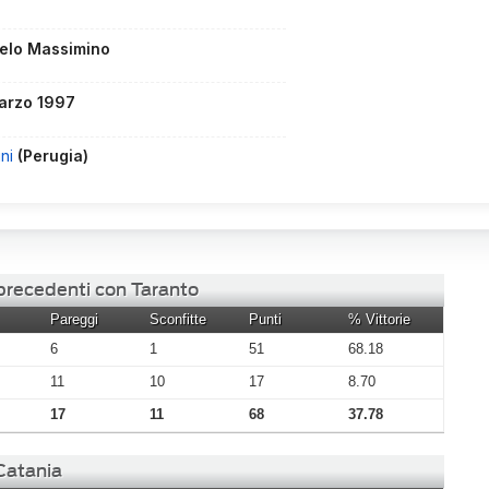
elo Massimino
arzo 1997
ini
(Perugia)
 precedenti con Taranto
Pareggi
Sconfitte
Punti
% Vittorie
6
1
51
68.18
11
10
17
8.70
17
11
68
37.78
 Catania