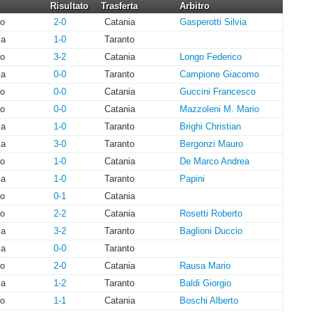
Risultato
Trasferta
Arbitro
to
2-0
Catania
Gasperotti Silvia
ia
1-0
Taranto
to
3-2
Catania
Longo Federico
ia
0-0
Taranto
Campione Giacomo
to
0-0
Catania
Guccini Francesco
to
0-0
Catania
Mazzoleni M. Mario
ia
1-0
Taranto
Brighi Christian
ia
3-0
Taranto
Bergonzi Mauro
to
1-0
Catania
De Marco Andrea
ia
1-0
Taranto
Papini
to
0-1
Catania
to
2-2
Catania
Rosetti Roberto
ia
3-2
Taranto
Baglioni Duccio
ia
0-0
Taranto
to
2-0
Catania
Rausa Mario
ia
1-2
Taranto
Baldi Giorgio
to
1-1
Catania
Boschi Alberto