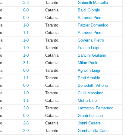
ia
3-3
Taranto
Gabrielli Marcello
to
0-0
Catania
Baldi Giorgio
to
0-0
Catania
Patrussi Piero
ia
1-0
Taranto
Falzier Domenico
to
1-1
Catania
Patrussi Piero
ia
1-0
Taranto
Governa Pietro
ia
1-0
Taranto
Frasso Luigi
to
1-0
Catania
Sancini Giuliano
to
3-1
Catania
Milan Paolo
ia
0-0
Taranto
Agnolin Luigi
ia
1-1
Taranto
Prati Arnaldo
to
0-0
Catania
Benedetti Vittorio
ia
1-0
Taranto
Ciulli Massimo
to
1-1
Catania
Motta Ezio
ia
2-0
Taranto
Lazzaroni Fernarndo
to
0-0
Catania
Giunti Luciano
to
2-3
Catania
Jonni Cesare
ia
2-0
Taranto
Gambarotta Carlo