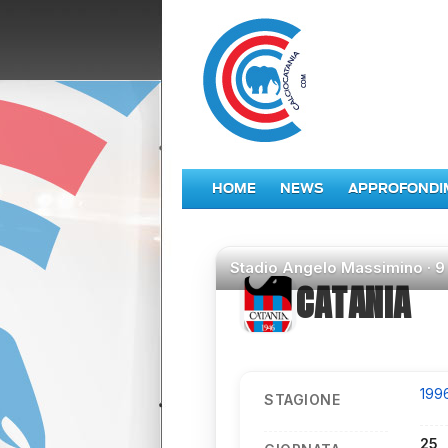
HOME
NEWS
APPROFONDI
Stadio
Angelo Massimino ·
9
CATANIA
199
STAGIONE
25