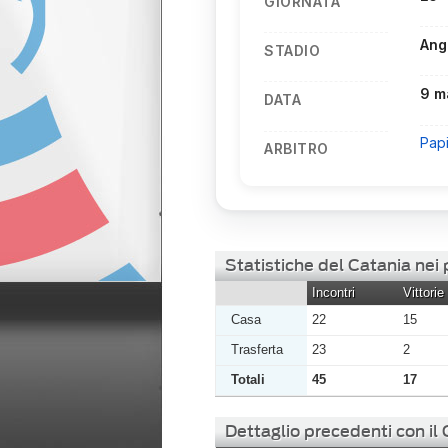
GIORNATA
Ang
STADIO
9 m
DATA
Pap
ARBITRO
Statistiche del Catania nei
Incontri
Vittorie
Casa
22
15
Trasferta
23
2
Totali
45
17
Dettaglio precedenti con il