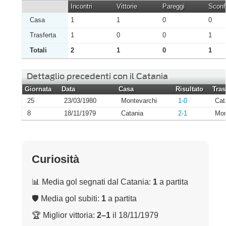
Incontri
Vittorie
Pareggi
Sconfi
Casa
1
1
0
0
Trasferta
1
0
0
1
Totali
2
1
0
1
Dettaglio precedenti con il Catania
Giornata
Data
Casa
Risultato
Tras
25
23/03/1980
Montevarchi
1-0
Cat
8
18/11/1979
Catania
2-1
Mon
Curiosità
📊 Media gol segnati dal Catania:
1
a partita
🛡 Media gol subiti:
1
a partita
🏆 Miglior vittoria:
2–1
il 18/11/1979