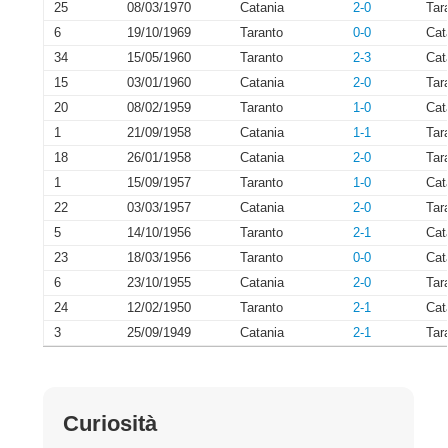
25
08/03/1970
Catania
2-0
Tar
6
19/10/1969
Taranto
0-0
Cat
34
15/05/1960
Taranto
2-3
Cat
15
03/01/1960
Catania
2-0
Tar
20
08/02/1959
Taranto
1-0
Cat
1
21/09/1958
Catania
1-1
Tar
18
26/01/1958
Catania
2-0
Tar
1
15/09/1957
Taranto
1-0
Cat
22
03/03/1957
Catania
2-0
Tar
5
14/10/1956
Taranto
2-1
Cat
23
18/03/1956
Taranto
0-0
Cat
6
23/10/1955
Catania
2-0
Tar
24
12/02/1950
Taranto
2-1
Cat
3
25/09/1949
Catania
2-1
Tar
Curiosità