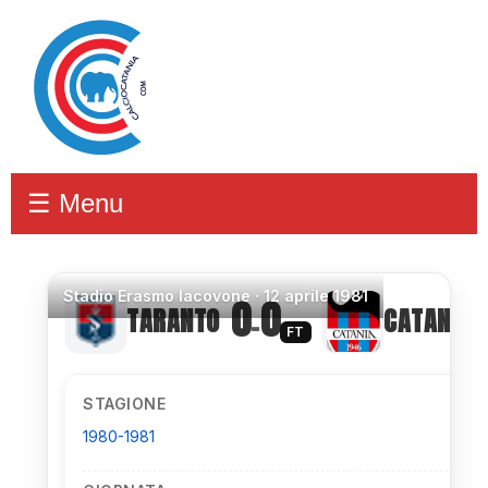
☰ Menu
Stadio
Erasmo Iacovone ·
12 aprile 1981
0
0
TARANTO
CATANIA
–
FT
STAGIONE
1980-1981