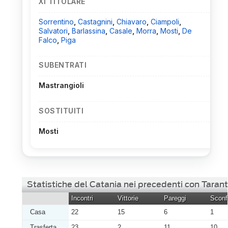
XI TITOLARE
Sorrentino
,
Castagnini
,
Chiavaro
,
Ciampoli
,
Salvatori
,
Barlassina
,
Casale
,
Morra
,
Mosti
,
De
Falco
,
Piga
SUBENTRATI
Mastrangioli
SOSTITUITI
Mosti
Statistiche del Catania nei precedenti con Taran
Incontri
Vittorie
Pareggi
Sconfi
Casa
22
15
6
1
Trasferta
23
2
11
10