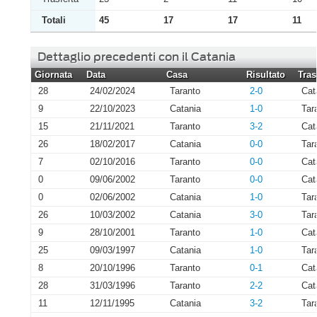
Totali
45
17
17
11
Dettaglio precedenti con il Catania
Giornata
Data
Casa
Risultato
Tras
28
24/02/2024
Taranto
2-0
Cat
9
22/10/2023
Catania
1-0
Tar
15
21/11/2021
Taranto
3-2
Cat
26
18/02/2017
Catania
0-0
Tar
7
02/10/2016
Taranto
0-0
Cat
0
09/06/2002
Taranto
0-0
Cat
0
02/06/2002
Catania
1-0
Tar
26
10/03/2002
Catania
3-0
Tar
9
28/10/2001
Taranto
1-0
Cat
25
09/03/1997
Catania
1-0
Tar
8
20/10/1996
Taranto
0-1
Cat
28
31/03/1996
Taranto
2-2
Cat
11
12/11/1995
Catania
3-2
Tar