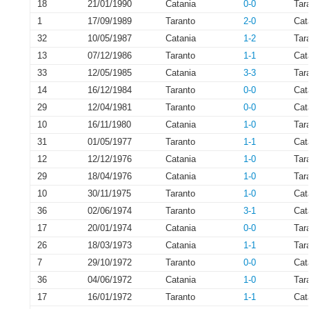
18
21/01/1990
Catania
0-0
Tar
1
17/09/1989
Taranto
2-0
Cat
32
10/05/1987
Catania
1-2
Tar
13
07/12/1986
Taranto
1-1
Cat
33
12/05/1985
Catania
3-3
Tar
14
16/12/1984
Taranto
0-0
Cat
29
12/04/1981
Taranto
0-0
Cat
10
16/11/1980
Catania
1-0
Tar
31
01/05/1977
Taranto
1-1
Cat
12
12/12/1976
Catania
1-0
Tar
29
18/04/1976
Catania
1-0
Tar
10
30/11/1975
Taranto
1-0
Cat
36
02/06/1974
Taranto
3-1
Cat
17
20/01/1974
Catania
0-0
Tar
26
18/03/1973
Catania
1-1
Tar
7
29/10/1972
Taranto
0-0
Cat
36
04/06/1972
Catania
1-0
Tar
17
16/01/1972
Taranto
1-1
Cat