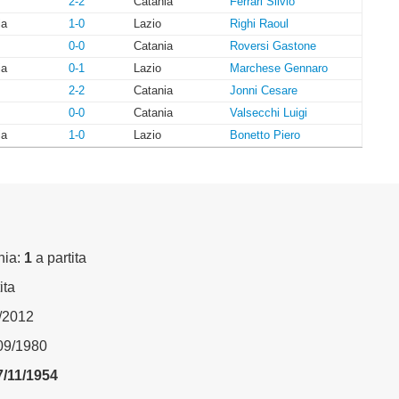
2-2
Catania
Ferrari Silvio
ia
1-0
Lazio
Righi Raoul
0-0
Catania
Roversi Gastone
ia
0-1
Lazio
Marchese Gennaro
2-2
Catania
Jonni Cesare
0-0
Catania
Valsecchi Luigi
ia
1-0
Lazio
Bonetto Piero
nia:
1
a partita
ita
1/2012
/09/1980
7/11/1954