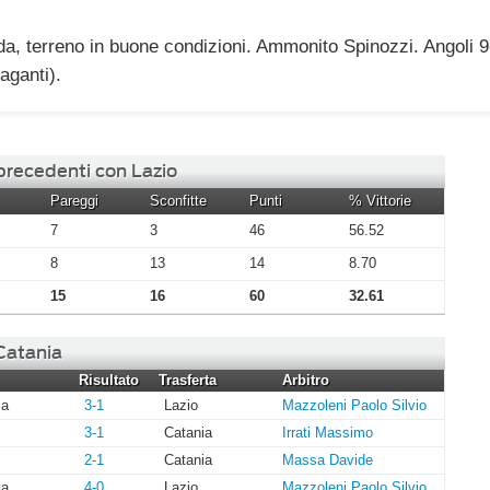
da, terreno in buone condizioni. Ammonito Spinozzi. Angoli 9-
aganti).
 precedenti con Lazio
Pareggi
Sconfitte
Punti
% Vittorie
7
3
46
56.52
8
13
14
8.70
15
16
60
32.61
 Catania
Risultato
Trasferta
Arbitro
ia
3-1
Lazio
Mazzoleni Paolo Silvio
3-1
Catania
Irrati Massimo
2-1
Catania
Massa Davide
ia
4-0
Lazio
Mazzoleni Paolo Silvio