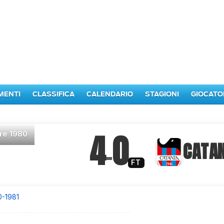
MENTI
CLASSIFICA
CALENDARIO
STAGIONI
GIOCATO
4
0
re 1980
–
CATAN
FT
0-1981