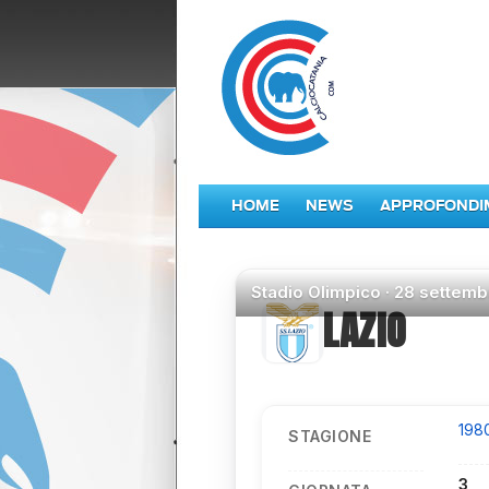
HOME
NEWS
APPROFONDI
Stadio
Olimpico ·
28 settemb
LAZIO
198
STAGIONE
3