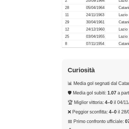
2
20/09/1964
Lazio
28
05/04/1964
Catan
11
24/11/1963
Lazio
29
30/04/1961
Catan
12
24/12/1960
Lazio
25
03/04/1955
Lazio
8
07/11/1954
Catan
Curiosità
📊 Media gol segnati dal Cata
🛡 Media gol subiti:
1.07
a part
🏆 Miglior vittoria:
4–0
il 04/1
❌ Peggior sconfitta:
4–0
il 28
📅 Primo confronto ufficiale:
0