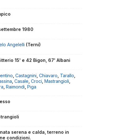
mpico
settembre 1980
lo Angelelli
(Terni)
itterio 15' e 42 Bigon, 67' Albani
entino
,
Castagnini
,
Chiavaro
,
Tarallo
,
assina
,
Casale
,
Croci
,
Mastrangioli
,
ra
,
Raimondi
,
Piga
esso
trangioli
rnata serena e calda, terreno in
ne condizioni.