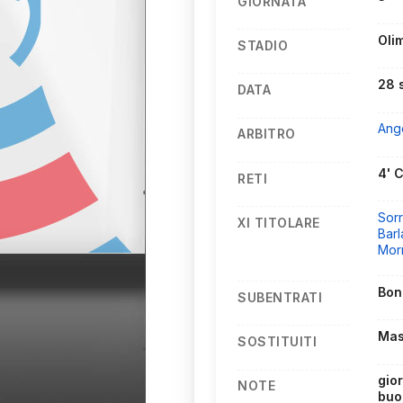
GIORNATA
Oli
STADIO
28 
DATA
Ange
ARBITRO
4' C
RETI
Sorr
XI TITOLARE
Barl
Mor
Bon
SUBENTRATI
Mas
SOSTITUITI
gio
NOTE
buo