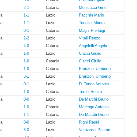
3-0
Catania
Ballerini Egidio
2-1
Catania
Menicucci Gino
ia
1-1
Lazio
Facchin Mario
ia
1-1
Lazio
Tonolini Mauro
0-1
Catania
Magni Pierluigi
ia
2-2
Lazio
Vitali Renzo
4-0
Catania
Angelelli Angelo
ia
1-0
Lazio
Ciacci Giulio
1-0
Catania
Ciacci Giulio
1-0
Catania
Branzoni Umberto
ia
3-1
Lazio
Branzoni Umberto
ia
0-1
Lazio
Di Tonno Antonio
1-0
Catania
Torelli Renzo
ia
0-0
Lazio
De Marchi Bruno
1-0
Catania
Marengo Antonio
1-1
Catania
De Marchi Bruno
ia
0-0
Lazio
Righi Raoul
ia
3-0
Lazio
Varazzani Priamo