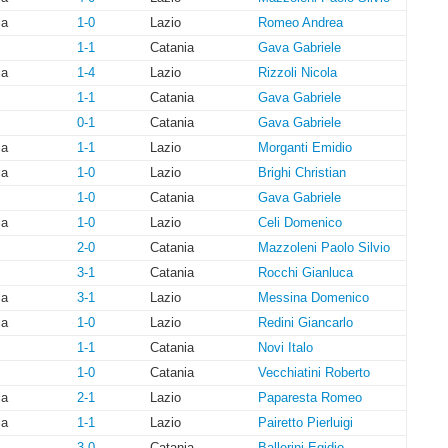
ia
1-0
Lazio
Romeo Andrea
1-1
Catania
Gava Gabriele
ia
1-4
Lazio
Rizzoli Nicola
1-1
Catania
Gava Gabriele
0-1
Catania
Gava Gabriele
ia
1-1
Lazio
Morganti Emidio
ia
1-0
Lazio
Brighi Christian
1-0
Catania
Gava Gabriele
ia
1-0
Lazio
Celi Domenico
2-0
Catania
Mazzoleni Paolo Silvio
3-1
Catania
Rocchi Gianluca
ia
3-1
Lazio
Messina Domenico
ia
1-0
Lazio
Redini Giancarlo
1-1
Catania
Novi Italo
1-0
Catania
Vecchiatini Roberto
ia
2-1
Lazio
Paparesta Romeo
ia
1-1
Lazio
Pairetto Pierluigi