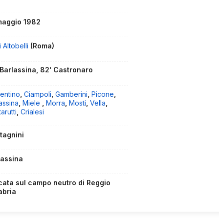
maggio 1982
i Altobelli
(Roma)
 Barlassina, 82' Castronaro
entino
,
Ciampoli
,
Gamberini
,
Picone
,
assina
,
Miele
,
Morra
,
Mosti
,
Vella
,
arutti
,
Crialesi
tagnini
lassina
cata sul campo neutro di Reggio
abria