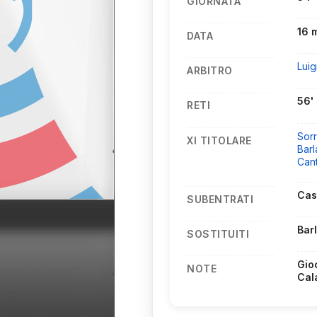
GIORNATA
16 
DATA
Luig
ARBITRO
56'
RETI
Sorr
XI TITOLARE
Barl
Cant
Cas
SUBENTRATI
Bar
SOSTITUITI
Gio
NOTE
Cal