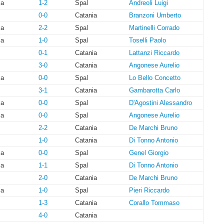
ia
1-2
Spal
Andreoli Luigi
0-0
Catania
Branzoni Umberto
ia
2-2
Spal
Martinelli Corrado
ia
1-0
Spal
Toselli Paolo
0-1
Catania
Lattanzi Riccardo
3-0
Catania
Angonese Aurelio
ia
0-0
Spal
Lo Bello Concetto
3-1
Catania
Gambarotta Carlo
ia
0-0
Spal
D'Agostini Alessandro
ia
0-0
Spal
Angonese Aurelio
2-2
Catania
De Marchi Bruno
1-0
Catania
Di Tonno Antonio
ia
0-0
Spal
Genel Giorgio
ia
1-1
Spal
Di Tonno Antonio
2-0
Catania
De Marchi Bruno
ia
1-0
Spal
Pieri Riccardo
1-3
Catania
Corallo Tommaso
4-0
Catania