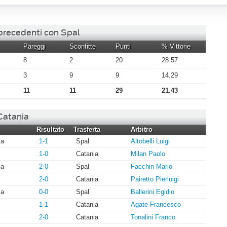
 precedenti con Spal
Pareggi
Sconfitte
Punti
% Vittorie
8
2
20
28.57
3
9
9
14.29
11
11
29
21.43
 Catania
Risultato
Trasferta
Arbitro
ia
1-1
Spal
Altobelli Luigi
1-0
Catania
Milan Paolo
ia
2-0
Spal
Facchin Mario
2-0
Catania
Pairetto Pierluigi
ia
0-0
Spal
Ballerini Egidio
1-1
Catania
Agate Francesco
2-0
Catania
Tonalini Franco