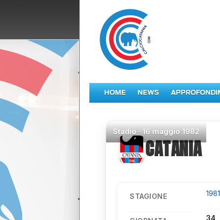
HOME
NEWS
APPROFONDI
Stadio
·
16 maggio 1982
CATANIA
198
STAGIONE
34