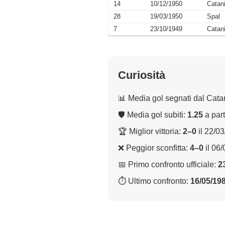
14
10/12/1950
Catan
28
19/03/1950
Spal
7
23/10/1949
Catan
Curiosità
📊 Media gol segnati dal Cata
🛡 Media gol subiti:
1.25
a part
🏆 Miglior vittoria:
2–0
il 22/0
❌ Peggior sconfitta:
4–0
il 06
📅 Primo confronto ufficiale:
2
⏱ Ultimo confronto:
16/05/19