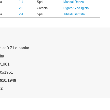
ia
1-4
Spal
Massai Renzo
2-0
Catania
Rigato Gino Iginio
ia
2-1
Spal
Tibaldi Battista
nia:
0.71
a partita
ita
3/1981
/05/1951
3/10/1949
82