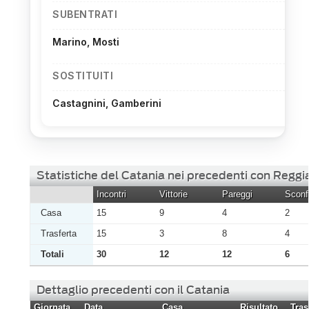
SUBENTRATI
Marino, Mosti
SOSTITUITI
Castagnini, Gamberini
Statistiche del Catania nei precedenti con Reggi
Incontri
Vittorie
Pareggi
Sconfi
Casa
15
9
4
2
Trasferta
15
3
8
4
Totali
30
12
12
6
Dettaglio precedenti con il Catania
Giornata
Data
Casa
Risultato
Tras