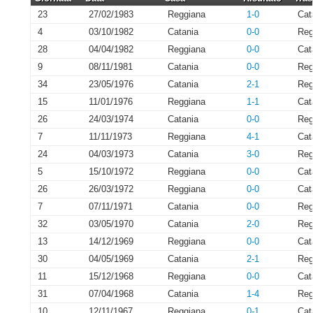
23
27/02/1983
Reggiana
1-0
Cat
4
03/10/1982
Catania
0-0
Reg
28
04/04/1982
Reggiana
0-0
Cat
9
08/11/1981
Catania
0-0
Reg
34
23/05/1976
Catania
2-1
Reg
15
11/01/1976
Reggiana
1-1
Cat
26
24/03/1974
Catania
0-0
Reg
7
11/11/1973
Reggiana
4-1
Cat
24
04/03/1973
Catania
3-0
Reg
5
15/10/1972
Reggiana
0-0
Cat
26
26/03/1972
Reggiana
0-0
Cat
7
07/11/1971
Catania
0-0
Reg
32
03/05/1970
Catania
2-0
Reg
13
14/12/1969
Reggiana
0-0
Cat
30
04/05/1969
Catania
2-1
Reg
11
15/12/1968
Reggiana
0-0
Cat
31
07/04/1968
Catania
1-4
Reg
10
12/11/1967
Reggiana
0-1
Cat