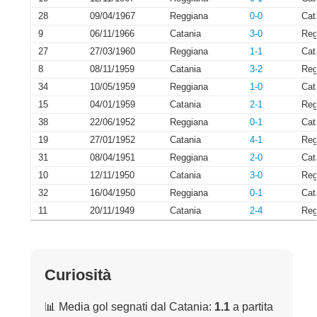
28
09/04/1967
Reggiana
0-0
Cat
9
06/11/1966
Catania
3-0
Reg
27
27/03/1960
Reggiana
1-1
Cat
8
08/11/1959
Catania
3-2
Reg
34
10/05/1959
Reggiana
1-0
Cat
15
04/01/1959
Catania
2-1
Reg
38
22/06/1952
Reggiana
0-1
Cat
19
27/01/1952
Catania
4-1
Reg
31
08/04/1951
Reggiana
2-0
Cat
10
12/11/1950
Catania
3-0
Reg
32
16/04/1950
Reggiana
0-1
Cat
11
20/11/1949
Catania
2-4
Reg
Curiosità
📊 Media gol segnati dal Catania:
1.1
a partita