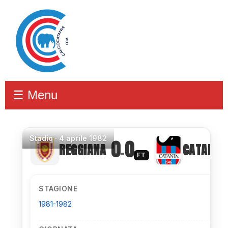
☰ Menu
Stadio
·
4 aprile 1982
0
0
REGGIANA
CATANIA
–
FT
STAGIONE
1981-1982