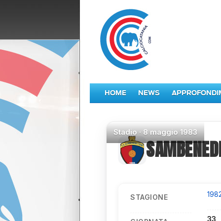
HOME
NEWS
APPROFONDI
Stadio
·
8 maggio 1983
SAMBENED
198
STAGIONE
33