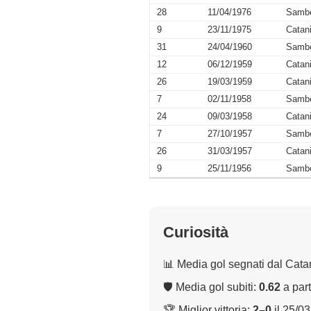
28
11/04/1976
Sambe
9
23/11/1975
Catan
31
24/04/1960
Sambe
12
06/12/1959
Catan
26
19/03/1959
Catan
7
02/11/1958
Sambe
24
09/03/1958
Catan
7
27/10/1957
Sambe
26
31/03/1957
Catan
9
25/11/1956
Sambe
Curiosità
📊 Media gol segnati dal Cata
🛡 Media gol subiti:
0.62
a part
🏆 Miglior vittoria:
2–0
il 25/0