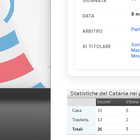
GIORNATA
8 m
DATA
Pier
ARBITRO
Sorr
XI TITOLARE
Mas
Mos
Statistiche del Catania ne
Incontri
Vittorie
Casa
13
5
Trasferta
13
2
Totali
26
7