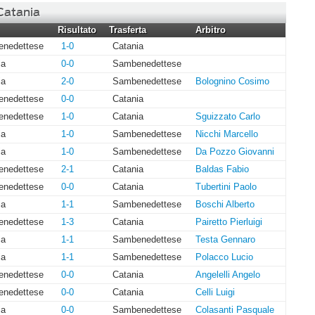
 Catania
Risultato
Trasferta
Arbitro
nedettese
1-0
Catania
ia
0-0
Sambenedettese
ia
2-0
Sambenedettese
Bolognino Cosimo
nedettese
0-0
Catania
nedettese
1-0
Catania
Sguizzato Carlo
ia
1-0
Sambenedettese
Nicchi Marcello
ia
1-0
Sambenedettese
Da Pozzo Giovanni
nedettese
2-1
Catania
Baldas Fabio
nedettese
0-0
Catania
Tubertini Paolo
ia
1-1
Sambenedettese
Boschi Alberto
nedettese
1-3
Catania
Pairetto Pierluigi
ia
1-1
Sambenedettese
Testa Gennaro
ia
1-1
Sambenedettese
Polacco Lucio
nedettese
0-0
Catania
Angelelli Angelo
nedettese
0-0
Catania
Celli Luigi
ia
0-0
Sambenedettese
Colasanti Pasquale