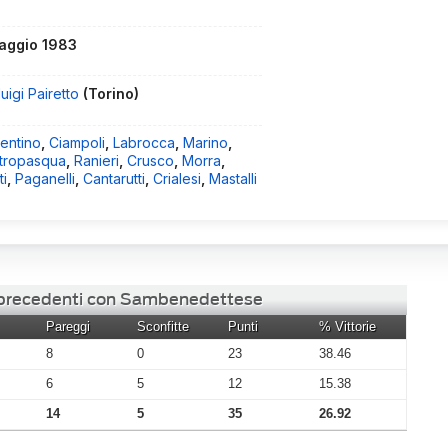
aggio 1983
luigi Pairetto
(Torino)
entino
,
Ciampoli
,
Labrocca
,
Marino
,
tropasqua
,
Ranieri
,
Crusco
,
Morra
,
ti
,
Paganelli
,
Cantarutti
,
Crialesi
,
Mastalli
i precedenti con Sambenedettese
Pareggi
Sconfitte
Punti
% Vittorie
8
0
23
38.46
6
5
12
15.38
14
5
35
26.92