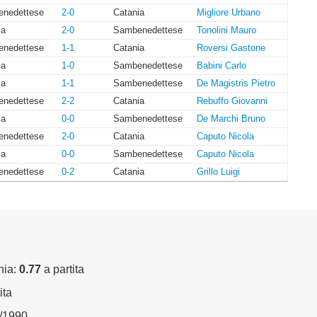
nedettese
2-0
Catania
Migliore Urbano
ia
2-0
Sambenedettese
Tonolini Mauro
nedettese
1-1
Catania
Roversi Gastone
ia
1-0
Sambenedettese
Babini Carlo
ia
1-1
Sambenedettese
De Magistris Pietro
nedettese
2-2
Catania
Rebuffo Giovanni
ia
0-0
Sambenedettese
De Marchi Bruno
nedettese
2-0
Catania
Caputo Nicola
ia
0-0
Sambenedettese
Caputo Nicola
nedettese
0-2
Catania
Grillo Luigi
nia:
0.77
a partita
ita
3/1990