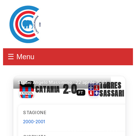
☰ Menu
Stadio
Angelo Massimino ·
22 aprile 2001
TORRES
2
0
CATANIA
–
SASSARI
FT
STAGIONE
2000-2001