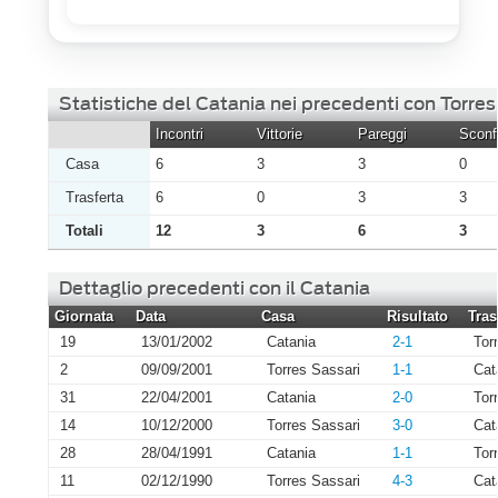
Statistiche del Catania nei precedenti con Torres
Incontri
Vittorie
Pareggi
Sconfi
Casa
6
3
3
0
Trasferta
6
0
3
3
Totali
12
3
6
3
Dettaglio precedenti con il Catania
Giornata
Data
Casa
Risultato
Tras
19
13/01/2002
Catania
2-1
Tor
2
09/09/2001
Torres Sassari
1-1
Cat
31
22/04/2001
Catania
2-0
Tor
14
10/12/2000
Torres Sassari
3-0
Cat
28
28/04/1991
Catania
1-1
Tor
11
02/12/1990
Torres Sassari
4-3
Cat