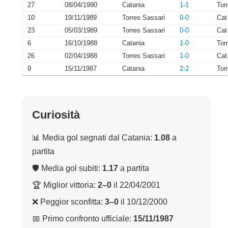
27
08/04/1990
Catania
1-1
Tor
10
19/11/1989
Torres Sassari
0-0
Cat
23
05/03/1989
Torres Sassari
0-0
Cat
6
16/10/1988
Catania
1-0
Tor
26
02/04/1988
Torres Sassari
1-0
Cat
9
15/11/1987
Catania
2-2
Tor
Curiosità
📊 Media gol segnati dal Catania:
1.08
a
partita
🛡 Media gol subiti:
1.17
a partita
🏆 Miglior vittoria:
2–0
il 22/04/2001
❌ Peggior sconfitta:
3–0
il 10/12/2000
📅 Primo confronto ufficiale:
15/11/1987