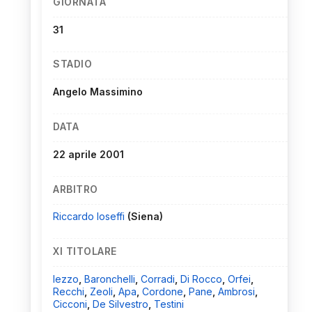
GIORNATA
31
STADIO
Angelo Massimino
DATA
22 aprile 2001
ARBITRO
Riccardo Ioseffi
(Siena)
XI TITOLARE
Iezzo
,
Baronchelli
,
Corradi
,
Di Rocco
,
Orfei
,
Recchi
,
Zeoli
,
Apa
,
Cordone
,
Pane
,
Ambrosi
,
Cicconi
,
De Silvestro
,
Testini