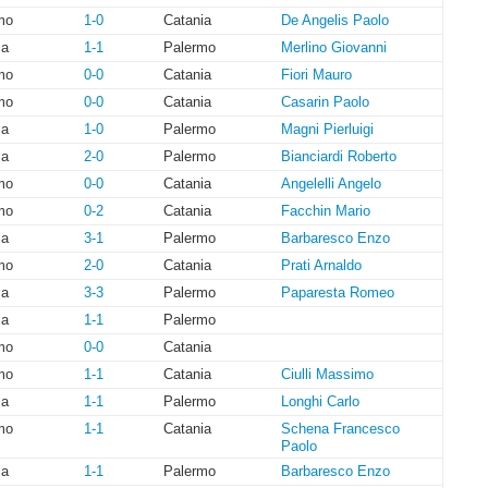
mo
1-0
Catania
De Angelis Paolo
ia
1-1
Palermo
Merlino Giovanni
mo
0-0
Catania
Fiori Mauro
mo
0-0
Catania
Casarin Paolo
ia
1-0
Palermo
Magni Pierluigi
ia
2-0
Palermo
Bianciardi Roberto
mo
0-0
Catania
Angelelli Angelo
mo
0-2
Catania
Facchin Mario
ia
3-1
Palermo
Barbaresco Enzo
mo
2-0
Catania
Prati Arnaldo
ia
3-3
Palermo
Paparesta Romeo
ia
1-1
Palermo
mo
0-0
Catania
mo
1-1
Catania
Ciulli Massimo
ia
1-1
Palermo
Longhi Carlo
mo
1-1
Catania
Schena Francesco
Paolo
ia
1-1
Palermo
Barbaresco Enzo