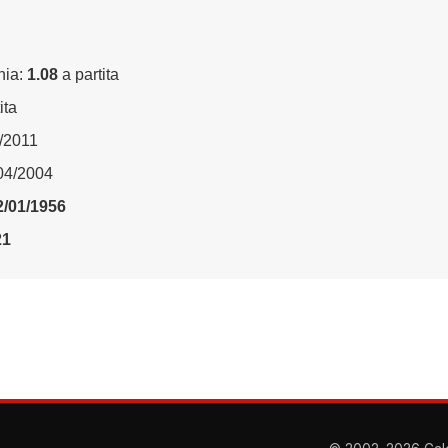
nia:
1.08
a partita
ita
4/2011
/04/2004
2/01/1956
21