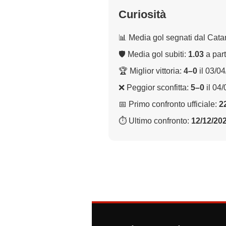
Curiosità
📊 Media gol segnati dal Cata
🛡 Media gol subiti:
1.03
a part
🏆 Miglior vittoria:
4–0
il 03/0
❌ Peggior sconfitta:
5–0
il 04
📅 Primo confronto ufficiale:
2
⏱ Ultimo confronto:
12/12/20