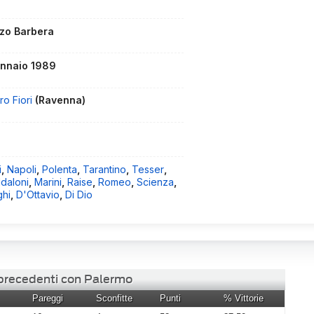
zo Barbera
ennaio 1989
ro Fiori
(Ravenna)
i
,
Napoli
,
Polenta
,
Tarantino
,
Tesser
,
daloni
,
Marini
,
Raise
,
Romeo
,
Scienza
,
ghi
,
D'Ottavio
,
Di Dio
 precedenti con Palermo
Pareggi
Sconfitte
Punti
% Vittorie