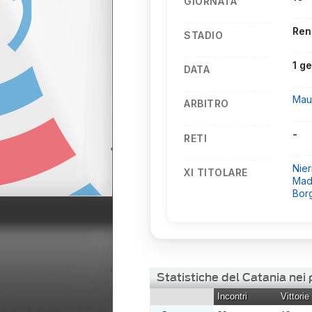
GIORNATA
Ren
STADIO
1 g
DATA
Mau
ARBITRO
-
RETI
Nier
XI TITOLARE
Mad
Bor
Statistiche del Catania nei
Incontri
Vittorie