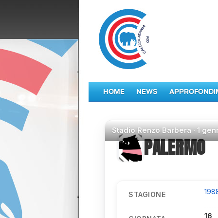
HOME
NEWS
APPROFONDI
Stadio
Renzo Barbera ·
1 gen
PALERMO
198
STAGIONE
16