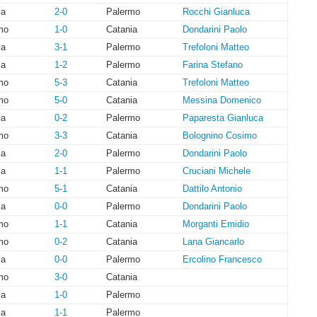
ia
2-0
Palermo
Rocchi Gianluca
mo
1-0
Catania
Dondarini Paolo
ia
3-1
Palermo
Trefoloni Matteo
ia
1-2
Palermo
Farina Stefano
mo
5-3
Catania
Trefoloni Matteo
mo
5-0
Catania
Messina Domenico
ia
0-2
Palermo
Paparesta Gianluca
mo
3-3
Catania
Bolognino Cosimo
ia
2-0
Palermo
Dondarini Paolo
ia
1-1
Palermo
Cruciani Michele
mo
5-1
Catania
Dattilo Antonio
ia
0-0
Palermo
Dondarini Paolo
mo
1-1
Catania
Morganti Emidio
mo
0-2
Catania
Lana Giancarlo
ia
0-0
Palermo
Ercolino Francesco
mo
3-0
Catania
ia
1-0
Palermo
ia
1-1
Palermo