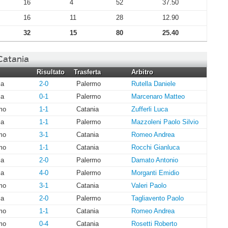
16
4
52
37.50
16
11
28
12.90
32
15
80
25.40
 Catania
Risultato
Trasferta
Arbitro
ia
2-0
Palermo
Rutella Daniele
ia
0-1
Palermo
Marcenaro Matteo
mo
1-1
Catania
Zufferli Luca
ia
1-1
Palermo
Mazzoleni Paolo Silvio
mo
3-1
Catania
Romeo Andrea
mo
1-1
Catania
Rocchi Gianluca
ia
2-0
Palermo
Damato Antonio
ia
4-0
Palermo
Morganti Emidio
mo
3-1
Catania
Valeri Paolo
ia
2-0
Palermo
Tagliavento Paolo
mo
1-1
Catania
Romeo Andrea
mo
0-4
Catania
Rosetti Roberto