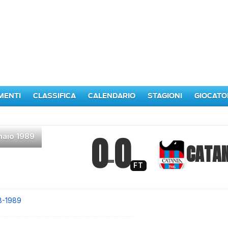
MENTI
CLASSIFICA
CALENDARIO
STAGIONI
GIOCATO
0
0
naio 1989
–
CATAN
FT
8-1989