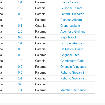
ia
1-1
Palermo
Ciacci Giulio
mo
1-0
Catania
Gussoni Cesare
mo
0-0
Catania
Lattanzi Riccardo
ia
1-2
Palermo
Picasso Alberto
mo
0-1
Catania
Giunti Luciano
ia
1-0
Palermo
Acernese Giuliano
ia
0-0
Palermo
Righi Raoul
mo
1-1
Catania
Di Tonno Antonio
mo
0-0
Catania
De Marchi Bruno
ia
0-0
Palermo
Grignani Alfeo
mo
1-0
Catania
Gambarotta Carlo
ia
0-0
Palermo
Orlandini Vincenzo
ia
0-0
Palermo
Rebuffo Giovanni
mo
1-1
Catania
Rebuffo Giovanni
mo
3-3
Catania
ia
1-1
Palermo
Marchetti Armando