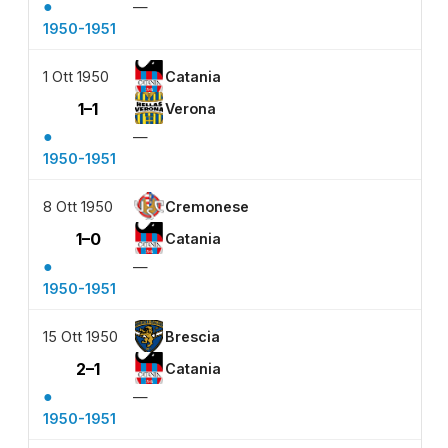
●
—
1950-1951
1 Ott 1950
Catania
1–1
Verona
●
—
1950-1951
8 Ott 1950
Cremonese
1–0
Catania
●
—
1950-1951
15 Ott 1950
Brescia
2–1
Catania
●
—
1950-1951