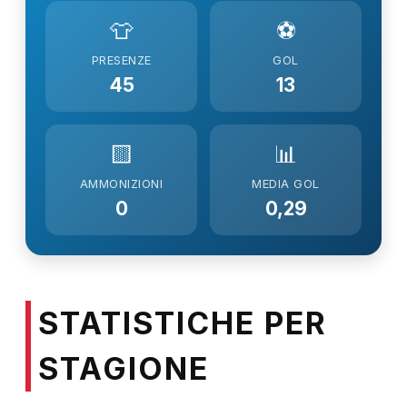
👕
⚽
PRESENZE
GOL
45
13
🟨
📊
AMMONIZIONI
MEDIA GOL
0
0,29
STATISTICHE PER
STAGIONE