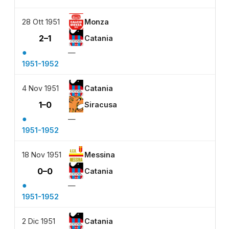
28 Ott 1951
Monza
2–1
Catania
●
—
1951-1952
4 Nov 1951
Catania
1–0
Siracusa
●
—
1951-1952
18 Nov 1951
Messina
0–0
Catania
●
—
1951-1952
2 Dic 1951
Catania