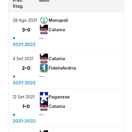
Pres.
Amm.
Stag.
28 Ago 2021
Monopoli
3–0
Catania
●
—
2021-2022
4 Set 2021
Catania
2–0
FidelisAndria
●
—
2021-2022
12 Set 2021
Paganese
1–0
Catania
●
—
2021-2022