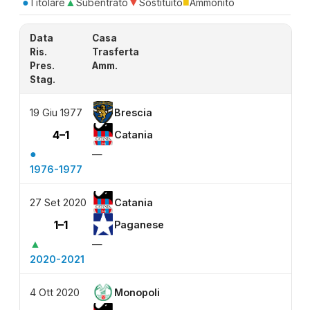
●
▲
▼
■
Titolare
Subentrato
Sostituito
Ammonito
Data
Casa
Ris.
Trasferta
Pres.
Amm.
Stag.
19 Giu 1977
Brescia
4–1
Catania
●
—
1976-1977
27 Set 2020
Catania
1–1
Paganese
▲
—
2020-2021
4 Ott 2020
Monopoli