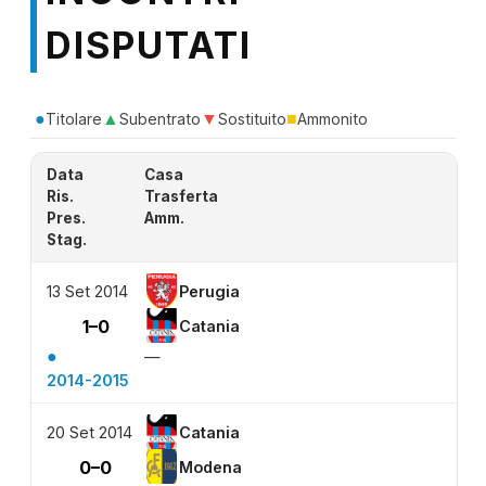
DISPUTATI
●
▲
▼
■
Titolare
Subentrato
Sostituito
Ammonito
Data
Casa
Ris.
Trasferta
Pres.
Amm.
Stag.
13 Set 2014
Perugia
1–0
Catania
●
—
2014-2015
20 Set 2014
Catania
0–0
Modena