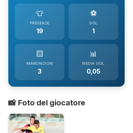
👕
⚽
PRESENZE
GOL
19
1
🟨
📊
AMMONIZIONI
MEDIA GOL
3
0,05
📸 Foto del giocatore