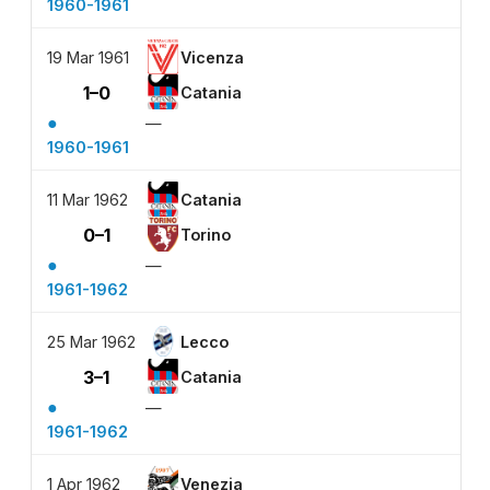
1960-1961
19 Mar 1961
Vicenza
1–0
Catania
●
—
1960-1961
11 Mar 1962
Catania
0–1
Torino
●
—
1961-1962
25 Mar 1962
Lecco
3–1
Catania
●
—
1961-1962
1 Apr 1962
Venezia