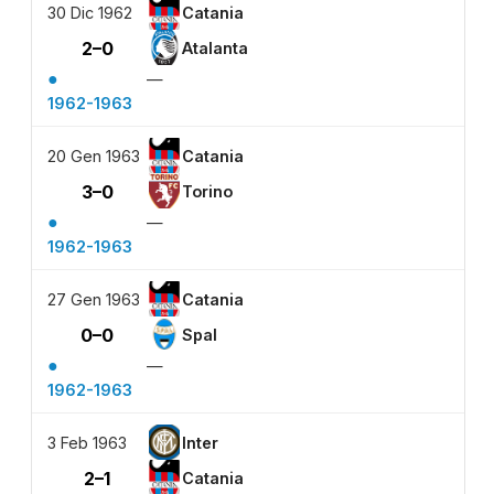
30 Dic 1962
Catania
2–0
Atalanta
●
—
1962-1963
20 Gen 1963
Catania
3–0
Torino
●
—
1962-1963
27 Gen 1963
Catania
0–0
Spal
●
—
1962-1963
3 Feb 1963
Inter
2–1
Catania