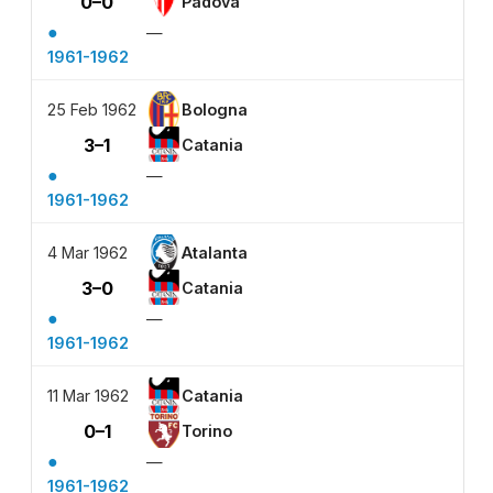
0–0
Padova
●
—
1961-1962
25 Feb 1962
Bologna
3–1
Catania
●
—
1961-1962
4 Mar 1962
Atalanta
3–0
Catania
●
—
1961-1962
11 Mar 1962
Catania
0–1
Torino
●
—
1961-1962