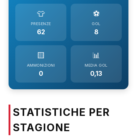
👕
⚽
PRESENZE
GOL
62
8
🟨
📊
AMMONIZIONI
MEDIA GOL
0
0,13
STATISTICHE PER
STAGIONE