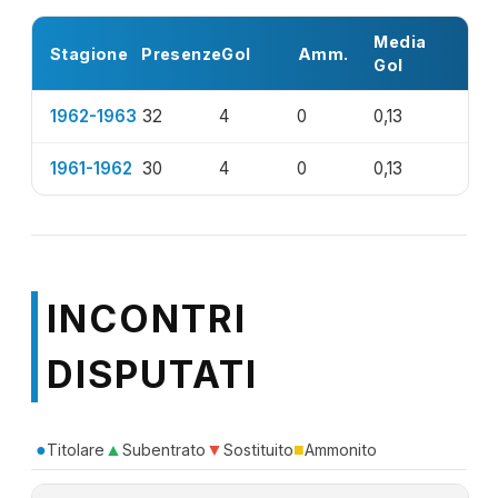
Media
Stagione
Presenze
Gol
Amm.
Gol
1962-1963
32
4
0
0,13
1961-1962
30
4
0
0,13
INCONTRI
DISPUTATI
●
▲
▼
■
Titolare
Subentrato
Sostituito
Ammonito