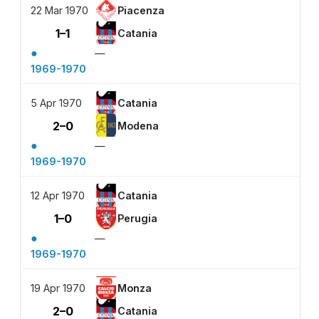
22 Mar 1970
Piacenza
1–1
Catania
●
—
1969-1970
5 Apr 1970
Catania
2–0
Modena
●
—
1969-1970
12 Apr 1970
Catania
1–0
Perugia
●
—
1969-1970
19 Apr 1970
Monza
2–0
Catania