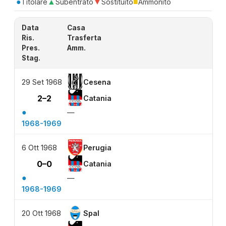
●
▲
▼
■
Titolare
Subentrato
Sostituito
Ammonito
Data
Casa
Ris.
Trasferta
Pres.
Amm.
Stag.
29 Set 1968
Cesena
2–2
Catania
●
—
1968-1969
6 Ott 1968
Perugia
0–0
Catania
●
—
1968-1969
20 Ott 1968
Spal