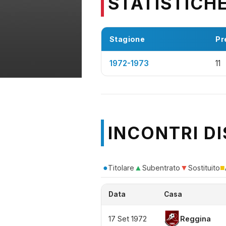
STATISTICH
Stagione
Pr
1972-1973
11
INCONTRI DI
●
▲
▼
■
Titolare
Subentrato
Sostituito
Data
Casa
17 Set 1972
Reggina