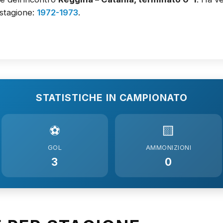
stagione:
1972-1973
.
STATISTICHE IN CAMPIONATO
⚽
🟨
GOL
AMMONIZIONI
3
0