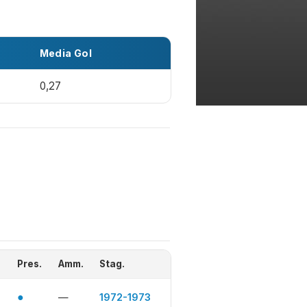
Media Gol
0,27
Pres.
Amm.
Stag.
●
—
1972-1973