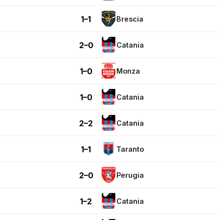
1–1
Brescia
2–0
Catania
1–0
Monza
1–0
Catania
2–2
Catania
1–1
Taranto
2–0
Perugia
1–2
Catania