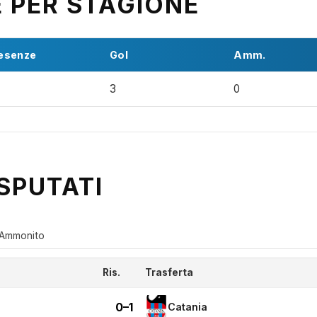
E PER STAGIONE
esenze
Gol
Amm.
3
0
SPUTATI
Ammonito
Ris.
Trasferta
0–1
Catania