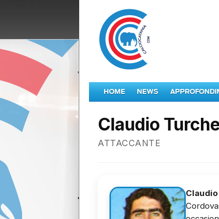
HOME
NEWS
APPROFONDI
Claudio Turche
ATTACCANTE
Claudio
Cordovad
occasion