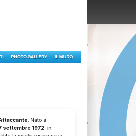
RI
PHOTO GALLERY
IL MURO
Attaccante
. Nato a
17 settembre 1972
, in
estito la maglia rossazzurra