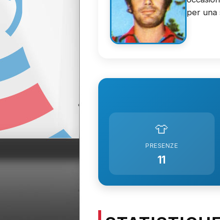
per una 
👕
PRESENZE
11