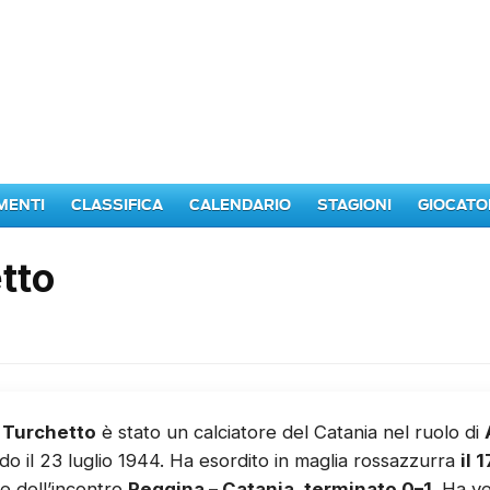
MENTI
CLASSIFICA
CALENDARIO
STAGIONI
GIOCATO
tto
 Turchetto
è stato un calciatore del Catania nel ruolo di
o il 23 luglio 1944. Ha esordito in maglia rossazzurra
il 
e dell’incontro
Reggina – Catania, terminato 0–1
. Ha v