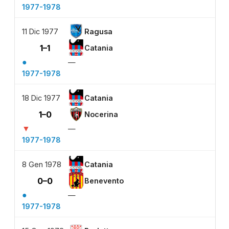
1977-1978
11 Dic 1977
Ragusa
1–1
Catania
●
—
1977-1978
18 Dic 1977
Catania
1–0
Nocerina
▼
—
1977-1978
8 Gen 1978
Catania
0–0
Benevento
●
—
1977-1978