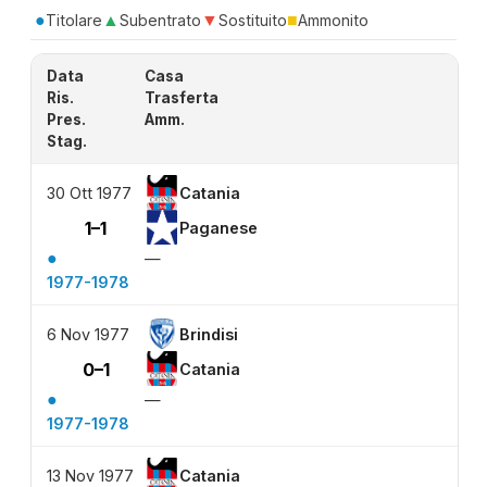
●
▲
▼
■
Titolare
Subentrato
Sostituito
Ammonito
Data
Casa
Ris.
Trasferta
Pres.
Amm.
Stag.
30 Ott 1977
Catania
1–1
Paganese
●
—
1977-1978
6 Nov 1977
Brindisi
0–1
Catania
●
—
1977-1978
13 Nov 1977
Catania