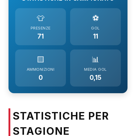
👕
⚽
PRESENZE
GOL
71
11
🟨
📊
AMMONIZIONI
MEDIA GOL
0
0,15
STATISTICHE PER
STAGIONE