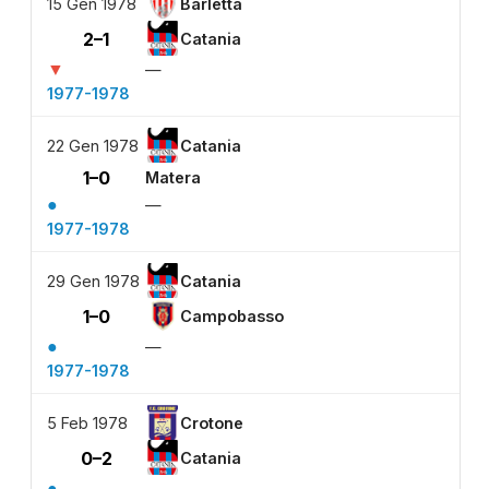
15 Gen 1978
Barletta
2–1
Catania
▼
—
1977-1978
22 Gen 1978
Catania
1–0
Matera
●
—
1977-1978
29 Gen 1978
Catania
1–0
Campobasso
●
—
1977-1978
5 Feb 1978
Crotone
0–2
Catania
●
—