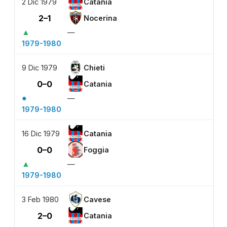
2 Dic 1979
Catania
2–1
Nocerina
▲
—
1979-1980
9 Dic 1979
Chieti
0–0
Catania
●
—
1979-1980
16 Dic 1979
Catania
0–0
Foggia
▲
—
1979-1980
3 Feb 1980
Cavese
2–0
Catania