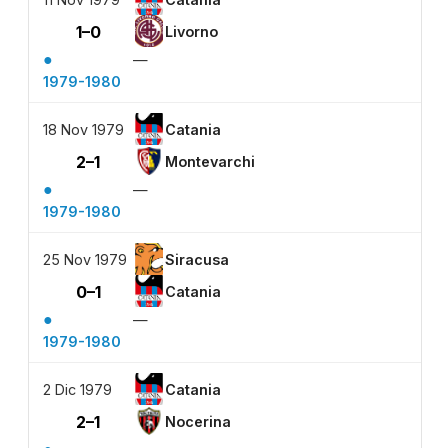
1–0
Livorno
●
—
1979-1980
18 Nov 1979
Catania
2–1
Montevarchi
●
—
1979-1980
25 Nov 1979
Siracusa
0–1
Catania
●
—
1979-1980
2 Dic 1979
Catania
2–1
Nocerina