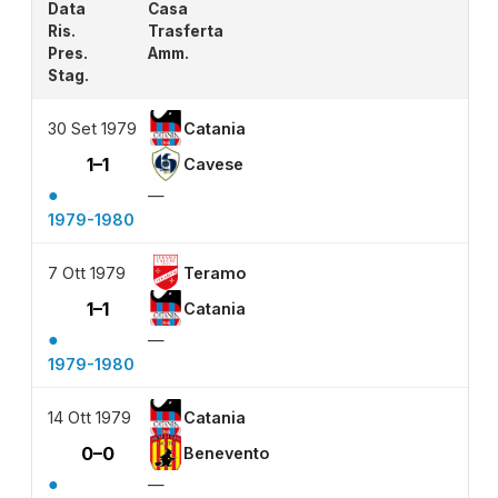
Data
Casa
Ris.
Trasferta
Pres.
Amm.
Stag.
30 Set 1979
Catania
1–1
Cavese
●
—
1979-1980
7 Ott 1979
Teramo
1–1
Catania
●
—
1979-1980
14 Ott 1979
Catania
0–0
Benevento
●
—