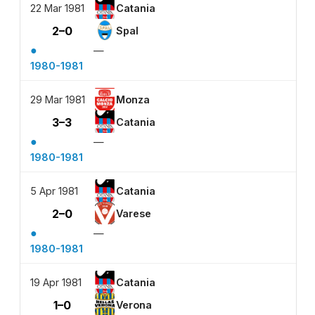
22 Mar 1981
Catania
2–0
Spal
●
—
1980-1981
29 Mar 1981
Monza
3–3
Catania
●
—
1980-1981
5 Apr 1981
Catania
2–0
Varese
●
—
1980-1981
19 Apr 1981
Catania
1–0
Verona