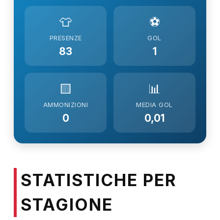
👕
⚽
PRESENZE
GOL
83
1
🟨
📊
AMMONIZIONI
MEDIA GOL
0
0,01
STATISTICHE PER
STAGIONE