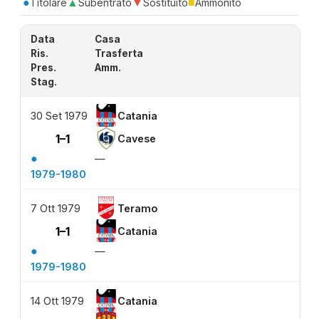
●
▲
▼
■
Titolare
Subentrato
Sostituito
Ammonito
Data
Casa
Ris.
Trasferta
Pres.
Amm.
Stag.
30 Set 1979
Catania
1–1
Cavese
●
—
1979-1980
7 Ott 1979
Teramo
1–1
Catania
●
—
1979-1980
14 Ott 1979
Catania