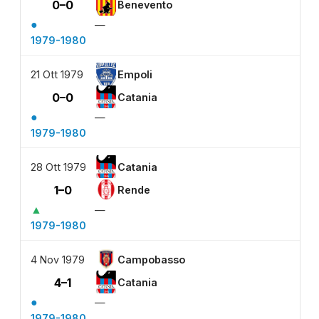
0–0
Benevento
●
—
1979-1980
21 Ott 1979
Empoli
0–0
Catania
●
—
1979-1980
28 Ott 1979
Catania
1–0
Rende
▲
—
1979-1980
4 Nov 1979
Campobasso
4–1
Catania
●
—
1979-1980