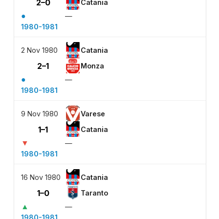
2–0
Catania
●
—
1980-1981
2 Nov 1980
Catania
2–1
Monza
●
—
1980-1981
9 Nov 1980
Varese
1–1
Catania
▼
—
1980-1981
16 Nov 1980
Catania
1–0
Taranto
▲
—
1980-1981