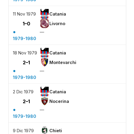
11 Nov 1979
Catania
1–0
Livorno
●
—
1979-1980
18 Nov 1979
Catania
2–1
Montevarchi
●
—
1979-1980
2 Dic 1979
Catania
2–1
Nocerina
●
—
1979-1980
9 Dic 1979
Chieti