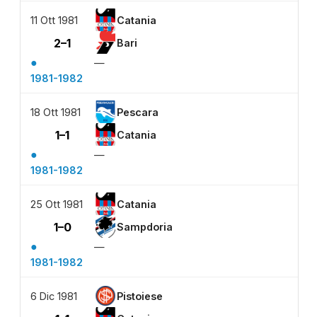
11 Ott 1981
Catania
2–1
Bari
●
—
1981-1982
18 Ott 1981
Pescara
1–1
Catania
●
—
1981-1982
25 Ott 1981
Catania
1–0
Sampdoria
●
—
1981-1982
6 Dic 1981
Pistoiese