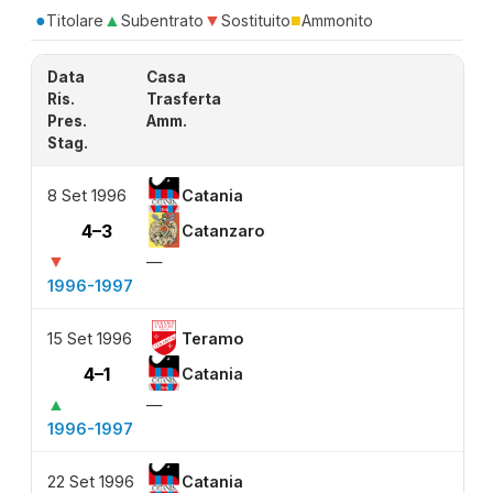
●
▲
▼
■
Titolare
Subentrato
Sostituito
Ammonito
Data
Casa
Ris.
Trasferta
Pres.
Amm.
Stag.
8 Set 1996
Catania
4–3
Catanzaro
▼
—
1996-1997
15 Set 1996
Teramo
4–1
Catania
▲
—
1996-1997
22 Set 1996
Catania