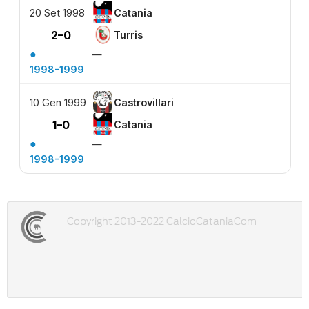
20 Set 1998
Catania
2–0
Turris
●
—
1998-1999
10 Gen 1999
Castrovillari
1–0
Catania
●
—
1998-1999
Copyright 2013-2022 CalcioCataniaCom