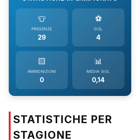
👕
⚽
PRESENZE
GOL
29
4
🟨
📊
AMMONIZIONI
MEDIA GOL
0
0,14
STATISTICHE PER
STAGIONE