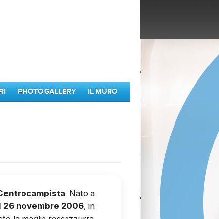
RI
PHOTO GALLERY
IL MURO
Centrocampista
. Nato a
il 26 novembre 2006
, in
tito la maglia rossazzurra