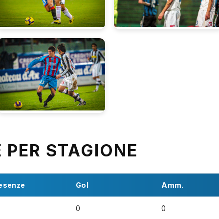
E PER STAGIONE
esenze
Gol
Amm.
0
0