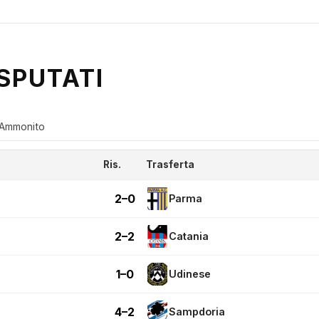
SPUTATI
Ammonito
Ris.
Trasferta
2–0
Parma
2–2
Catania
1–0
Udinese
4–2
Sampdoria