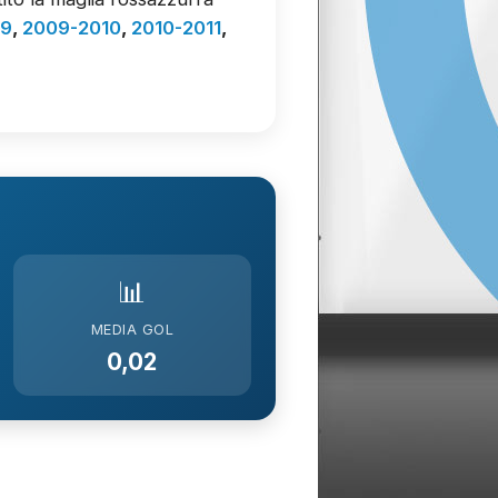
09
,
2009-2010
,
2010-2011
,
📊
MEDIA GOL
0,02