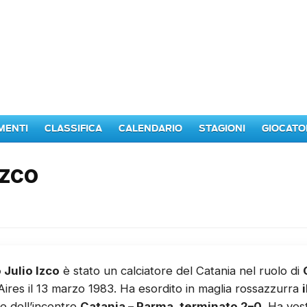
MENTI
CLASSIFICA
CALENDARIO
STAGIONI
GIOCATO
Izco
 Julio Izco
è stato un calciatore del Catania nel ruolo di
ires il 13 marzo 1983. Ha esordito in maglia rossazzurra
e dell’incontro
Catania – Parma, terminato 2–0
. Ha ves