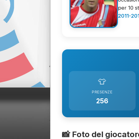
per 10 st
2011-20
👕
PRESENZE
256
📸 Foto del giocator