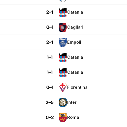
2–1
Catania
0–1
Cagliari
2–1
Empoli
1–1
Catania
1–1
Catania
0–1
Fiorentina
2–5
Inter
0–2
Roma