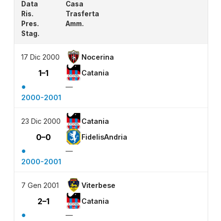
Data
Casa
Ris.
Trasferta
Pres.
Amm.
Stag.
17 Dic 2000
Nocerina
1–1
Catania
●
—
2000-2001
23 Dic 2000
Catania
0–0
FidelisAndria
●
—
2000-2001
7 Gen 2001
Viterbese
2–1
Catania
●
—