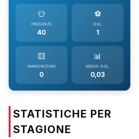
👕
⚽
PRESENZE
GOL
40
1
🟨
📊
AMMONIZIONI
MEDIA GOL
0
0,03
STATISTICHE PER
STAGIONE