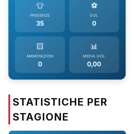
👕
⚽
PRESENZE
GOL
35
0
🟨
📊
AMMONIZIONI
MEDIA GOL
0
0,00
STATISTICHE PER
STAGIONE