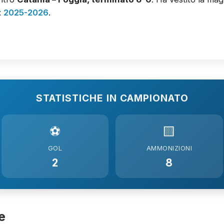
:
2025-2026
.
STATISTICHE IN CAMPIONATO
⚽
🟨
GOL
AMMONIZIONI
2
8
e