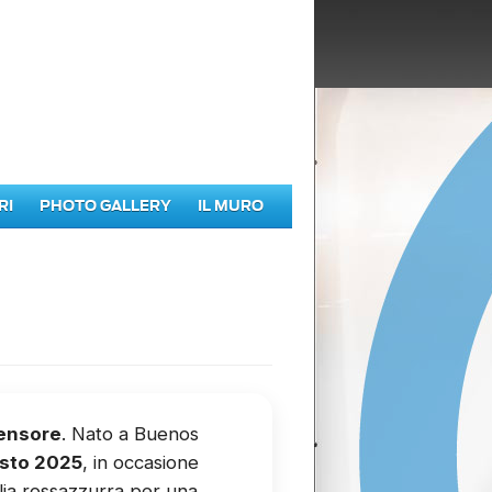
RI
PHOTO GALLERY
IL MURO
ensore
. Nato a Buenos
osto 2025
, in occasione
glia rossazzurra per una