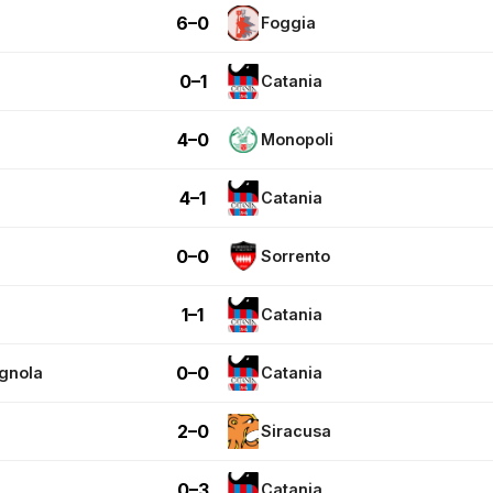
6–0
Foggia
0–1
Catania
4–0
Monopoli
4–1
Catania
0–0
Sorrento
1–1
Catania
0–0
gnola
Catania
2–0
Siracusa
0–3
Catania