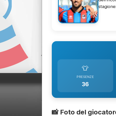
stagione
👕
PRESENZE
36
📸 Foto del giocator