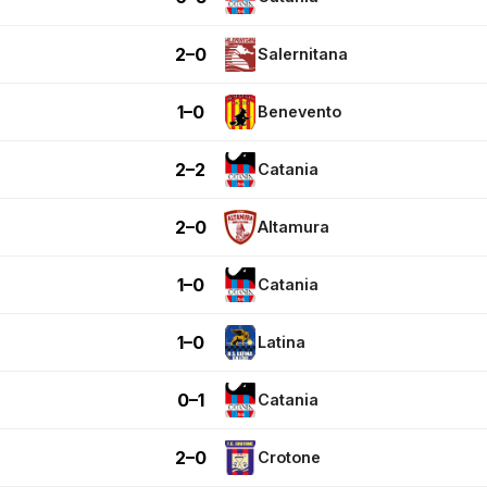
2–0
Salernitana
1–0
Benevento
2–2
Catania
2–0
Altamura
1–0
Catania
1–0
Latina
0–1
Catania
2–0
Crotone