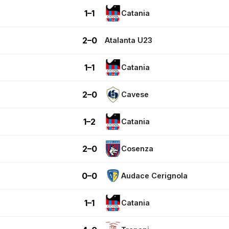
1–1
Catania
2–0
Atalanta U23
1–1
Catania
2–0
Cavese
1–2
Catania
2–0
Cosenza
0–0
Audace Cerignola
1–1
Catania