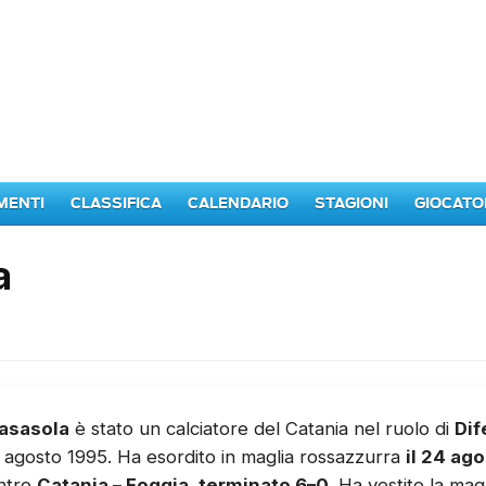
MENTI
CLASSIFICA
CALENDARIO
STAGIONI
GIOCATO
a
asasola
è stato un calciatore del Catania nel ruolo di
Dif
11 agosto 1995. Ha esordito in maglia rossazzurra
il 24 ag
ontro
Catania – Foggia, terminato 6–0
. Ha vestito la ma