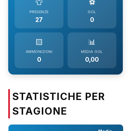
👕
⚽
PRESENZE
GOL
27
0
🟨
📊
AMMONIZIONI
MEDIA GOL
0
0,00
STATISTICHE PER
STAGIONE