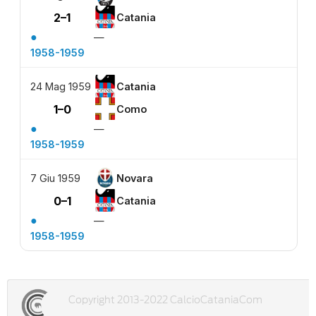
2–1
Catania
●
—
1958-1959
24 Mag 1959
Catania
1–0
Como
●
—
1958-1959
7 Giu 1959
Novara
0–1
Catania
●
—
1958-1959
Copyright 2013-2022 CalcioCataniaCom