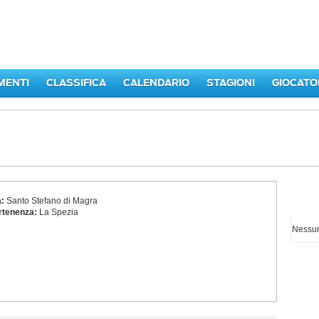
MENTI
CLASSIFICA
CALENDARIO
STAGIONI
GIOCATO
a:
Santo Stefano di Magra
I p
rtenenza:
La Spezia
Nessun