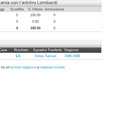
tania con l'arbitro Lombardi
ggi
Sconfitte
% Vittorie
Ammonizioni
0
100.00
0
0
0.00
0
0
100.00
0
Casa
Risultato
Squadra Trasferta
Stagione
1-0
Torres Sassari
1988-1989
. Vai all’
archivio stagioni
o al
database incontri
.