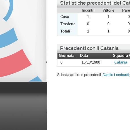
Statistiche precedenti del Ca
Incontri
Vittorie
Pare
Casa
1
1
0
Trasferta
0
0
0
Totali
1
1
0
Precedenti con il Catania
Giornata
Data
Squadra 
6
16/10/1988
Catania
Scheda arbitro e precedenti:
Danilo Lombardi