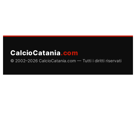
CalcioCatania
.com
© 2002–2026 CalcioCatania.com — Tutti i diritti riservati