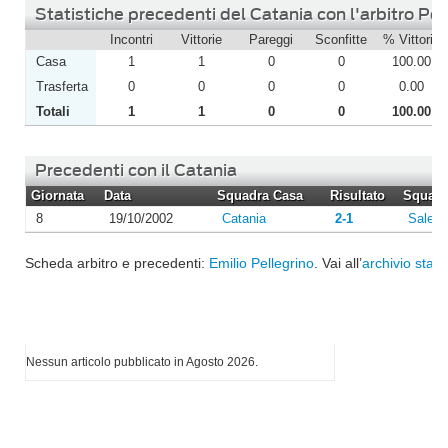
Statistiche precedenti del Catania con l'arbitro Pel
Incontri
Vittorie
Pareggi
Sconfitte
% Vittorie
Casa
1
1
0
0
100.00
Trasferta
0
0
0
0
0.00
Totali
1
1
0
0
100.00
Precedenti con il Catania
Giornata
Data
Squadra Casa
Risultato
Squadra
8
19/10/2002
Catania
2-1
Salern
Scheda arbitro e precedenti:
Emilio Pellegrino
. Vai all’
archivio stagi
I più letti di Agosto 2026
Nessun articolo pubblicato in Agosto 2026.