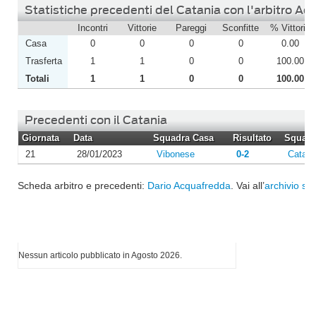
Statistiche precedenti del Catania con l'arbitro A
Incontri
Vittorie
Pareggi
Sconfitte
% Vittorie
Casa
0
0
0
0
0.00
Trasferta
1
1
0
0
100.00
Totali
1
1
0
0
100.00
Precedenti con il Catania
Giornata
Data
Squadra Casa
Risultato
Squadra
21
28/01/2023
Vibonese
0-2
Catani
Scheda arbitro e precedenti:
Dario Acquafredda
. Vai all’
archivio sta
I più letti di Agosto 2026
Nessun articolo pubblicato in Agosto 2026.