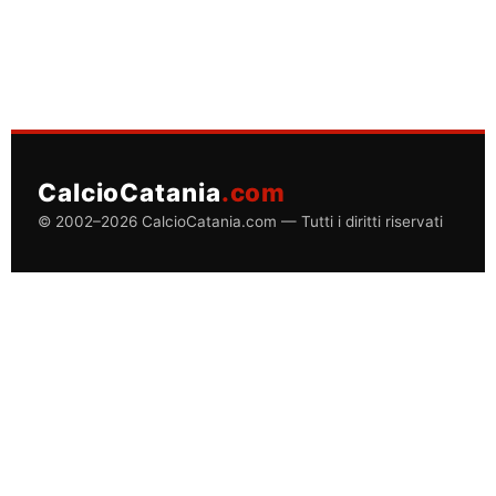
CalcioCatania
.com
© 2002–2026 CalcioCatania.com — Tutti i diritti riservati