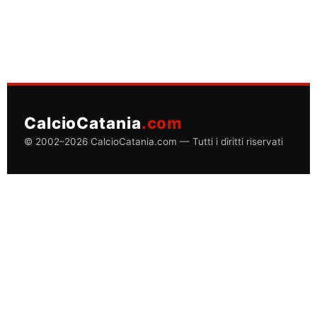
CalcioCatania
.com
© 2002–2026 CalcioCatania.com — Tutti i diritti riservati