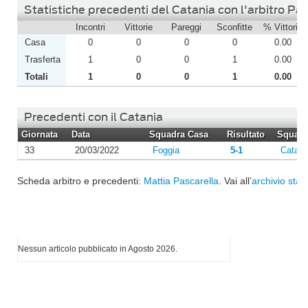
Statistiche precedenti del Catania con l'arbitro Pa
Incontri
Vittorie
Pareggi
Sconfitte
% Vittorie
Casa
0
0
0
0
0.00
Trasferta
1
0
0
1
0.00
Totali
1
0
0
1
0.00
Precedenti con il Catania
Giornata
Data
Squadra Casa
Risultato
Squadra
33
20/03/2022
Foggia
5-1
Catani
Scheda arbitro e precedenti:
Mattia Pascarella
. Vai all’
archivio stag
I più letti di Agosto 2026
Nessun articolo pubblicato in Agosto 2026.