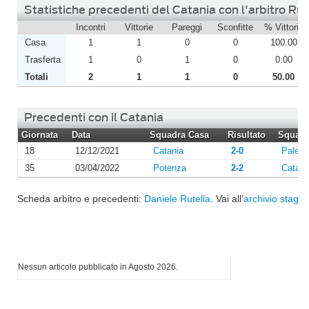
Statistiche precedenti del Catania con l'arbitro Rut
Incontri
Vittorie
Pareggi
Sconfitte
% Vittorie
Casa
1
1
0
0
100.00
Trasferta
1
0
1
0
0.00
Totali
2
1
1
0
50.00
Precedenti con il Catania
Giornata
Data
Squadra Casa
Risultato
Squadra
18
12/12/2021
Catania
2-0
Paler
35
03/04/2022
Potenza
2-2
Catani
Scheda arbitro e precedenti:
Daniele Rutella
. Vai all’
archivio stagio
I più letti di Agosto 2026
Nessun articolo pubblicato in Agosto 2026.