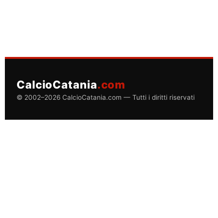
CalcioCatania
.com
© 2002–2026 CalcioCatania.com — Tutti i diritti riservati