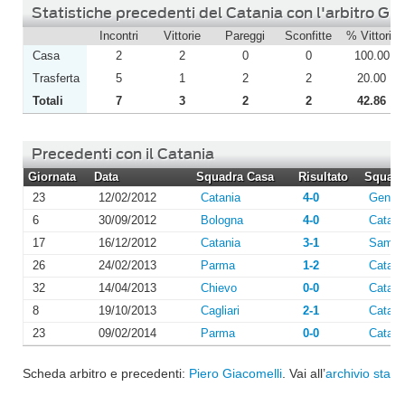
Statistiche precedenti del Catania con l'arbitro Gi
Incontri
Vittorie
Pareggi
Sconfitte
% Vittorie
Casa
2
2
0
0
100.00
Trasferta
5
1
2
2
20.00
Totali
7
3
2
2
42.86
Precedenti con il Catania
Giornata
Data
Squadra Casa
Risultato
Squadra
23
12/02/2012
Catania
4-0
Genoa
6
30/09/2012
Bologna
4-0
Catani
17
16/12/2012
Catania
3-1
Sampd
26
24/02/2013
Parma
1-2
Catani
32
14/04/2013
Chievo
0-0
Catani
8
19/10/2013
Cagliari
2-1
Catani
23
09/02/2014
Parma
0-0
Catani
Scheda arbitro e precedenti:
Piero Giacomelli
. Vai all’
archivio stagi