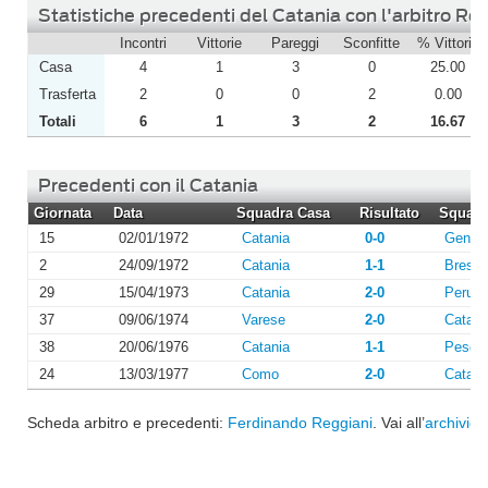
Statistiche precedenti del Catania con l'arbitro Re
Incontri
Vittorie
Pareggi
Sconfitte
% Vittorie
Casa
4
1
3
0
25.00
Trasferta
2
0
0
2
0.00
Totali
6
1
3
2
16.67
Precedenti con il Catania
Giornata
Data
Squadra Casa
Risultato
Squadra
15
02/01/1972
Catania
0-0
Genoa
2
24/09/1972
Catania
1-1
Bresci
29
15/04/1973
Catania
2-0
Perugi
37
09/06/1974
Varese
2-0
Catani
38
20/06/1976
Catania
1-1
Pesca
24
13/03/1977
Como
2-0
Catani
Scheda arbitro e precedenti:
Ferdinando Reggiani
. Vai all’
archivio 