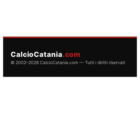
CalcioCatania
.com
© 2002–2026 CalcioCatania.com — Tutti i diritti riservati