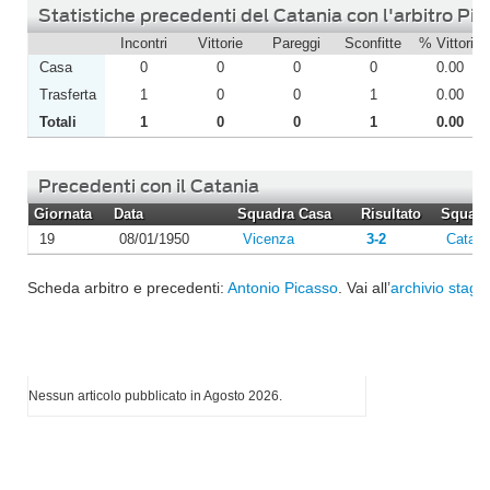
Statistiche precedenti del Catania con l'arbitro Pi
Incontri
Vittorie
Pareggi
Sconfitte
% Vittorie
Casa
0
0
0
0
0.00
Trasferta
1
0
0
1
0.00
Totali
1
0
0
1
0.00
Precedenti con il Catania
Giornata
Data
Squadra Casa
Risultato
Squadra
19
08/01/1950
Vicenza
3-2
Catani
Scheda arbitro e precedenti:
Antonio Picasso
. Vai all’
archivio stagio
I più letti di Agosto 2026
Nessun articolo pubblicato in Agosto 2026.