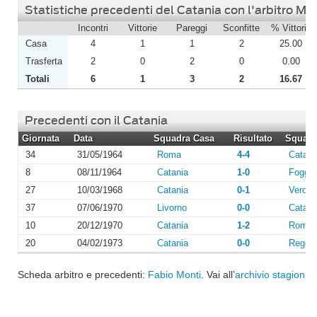
Statistiche precedenti del Catania con l'arbitro Mo
Incontri
Vittorie
Pareggi
Sconfitte
% Vittorie
Casa
4
1
1
2
25.00
Trasferta
2
0
2
0
0.00
Totali
6
1
3
2
16.67
Precedenti con il Catania
Giornata
Data
Squadra Casa
Risultato
Squadra
34
31/05/1964
Roma
4-4
Catani
8
08/11/1964
Catania
1-0
Foggia
27
10/03/1968
Catania
0-1
Verona
37
07/06/1970
Livorno
0-0
Catani
10
20/12/1970
Catania
1-2
Roma
20
04/02/1973
Catania
0-0
Reggi
Scheda arbitro e precedenti:
Fabio Monti
. Vai all’
archivio stagioni
o