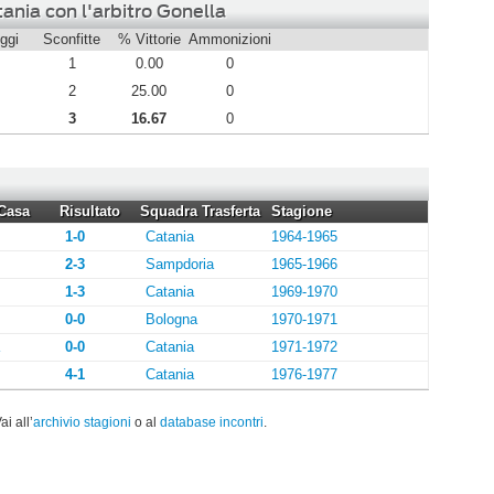
ania con l'arbitro Gonella
ggi
Sconfitte
% Vittorie
Ammonizioni
1
0.00
0
2
25.00
0
3
16.67
0
Casa
Risultato
Squadra Trasferta
Stagione
1-0
Catania
1964-1965
2-3
Sampdoria
1965-1966
1-3
Catania
1969-1970
0-0
Bologna
1970-1971
0-0
Catania
1971-1972
4-1
Catania
1976-1977
Vai all’
archivio stagioni
o al
database incontri
.