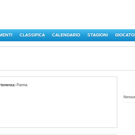
MENTI
CLASSIFICA
CALENDARIO
STAGIONI
GIOCATO
rtenenza:
Parma
I p
Nessun